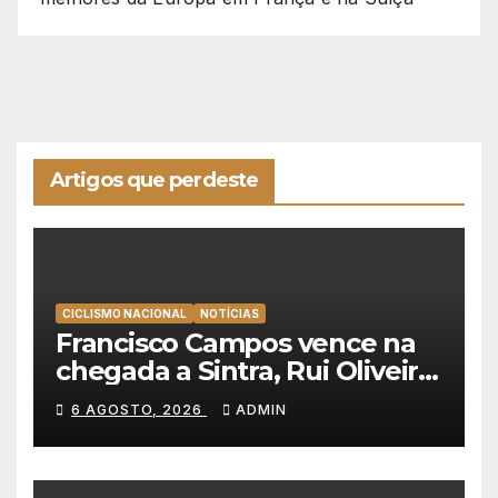
Artigos que perdeste
CICLISMO NACIONAL
NOTÍCIAS
Francisco Campos vence na
chegada a Sintra, Rui Oliveira
veste de amarelo na Volta a
6 AGOSTO, 2026
ADMIN
Portugal