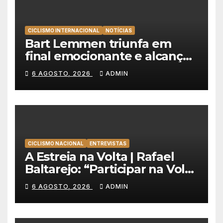
CICLISMO INTERNACIONAL
NOTÍCIAS
Bart Lemmen triunfa em
final emocionante e alcança
a primeira vitória da carreira
6 AGOSTO, 2026
ADMIN
na Volta à Polónia
CICLISMO NACIONAL
ENTREVISTAS
A Estreia na Volta | Rafael
Baltarejo: “Participar na Volta
a Portugal é o sonho de
6 AGOSTO, 2026
ADMIN
qualquer ciclista”