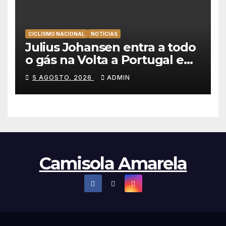
CICLISMO NACIONAL
NOTÍCIAS
Julius Johansen entra a todo
o gás na Volta a Portugal e
lidera dobradinha da UAE
5 AGOSTO, 2026
ADMIN
Team Emirates em Lisboa
Camisola Amarela