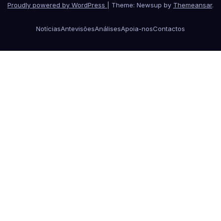
Proudly powered by WordPress
|
Theme: Newsup by
Themeansar
.
Notícias
Antevisões
Análises
Apoia-nos
Contactos