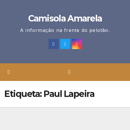
Skip
to
Camisola Amarela
content
A informação na frente do pelotão.
Etiqueta:
Paul Lapeira