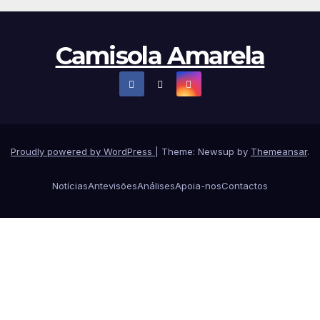
Camisola Amarela
Proudly powered by WordPress
|
Theme: Newsup by
Themeansar
.
Notícias
Antevisões
Análises
Apoia-nos
Contactos