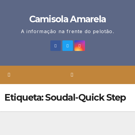
Skip
to
Camisola Amarela
content
A informação na frente do pelotão.
Etiqueta:
Soudal-Quick Step