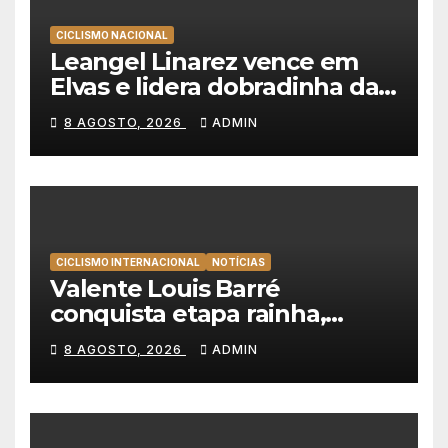
CICLISMO NACIONAL
Leangel Linarez vence em
Elvas e lidera dobradinha da
Tavfer-Ovos Matinados-
8 AGOSTO, 2026
ADMIN
Mortágua
CICLISMO INTERNACIONAL
NOTÍCIAS
Valente Louis Barré
conquista etapa rainha,
Christian Scaroni é o novo
8 AGOSTO, 2026
ADMIN
líder da Volta a Polónia