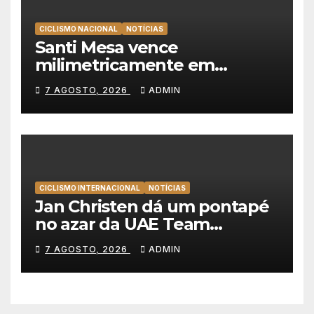
CICLISMO NACIONAL
NOTÍCIAS
Santi Mesa vence
milimetricamente em
Albufeira, Rui Oliveira
7 AGOSTO, 2026
ADMIN
mantém a amarela da Volta a
Portugal
CICLISMO INTERNACIONAL
NOTÍCIAS
Jan Christen dá um pontapé
no azar da UAE Team
Emirates e vence na Volta a
7 AGOSTO, 2026
ADMIN
Polónia