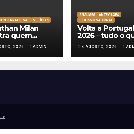
ANÁLISES
ANTEVISÕES
O INTERNACIONAL
NOTÍCIAS
CICLISMO NACIONAL
than Milan
Volta a Portuga
tra quem
2026 – tudo o q
da e soma a 3ª
precisa de sabe
OSTO, 2026
ADMIN
4 AGOSTO, 2026
AD
ria consecutiva
sobre as equipa
olta a Polónia
percurso
sar
.