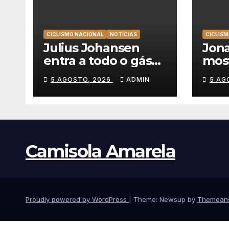
CICLISMO NACIONAL
NOTÍCIAS
CICLISM
Julius Johansen
Jona
entra a todo o gás
mos
na Volta a Portugal
man
5 AGOSTO, 2026
ADMIN
5 AG
e lidera dobradinha
vitó
da UAE Team
na V
Emirates em Lisboa
Camisola Amarela
Proudly powered by WordPress
|
Theme: Newsup by
Themean