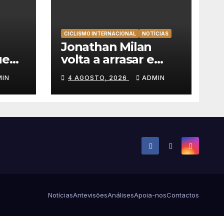
CICLISMO INTERNACIONAL
NOTÍCIAS
l
Jonathan Milan
ue
volta a arrasar e
r
mete a segunda na
MIN
4 AGOSTO, 2026
ADMIN
s e o
Volta a Polónia 2026
Notícias
Antevisões
Análises
Apoia-nos
Contactos