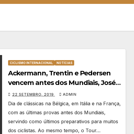
CICLISMO INTERNACIONAL
NOTÍCIAS
Ackermann, Trentin e Pedersen
vencem antes dos Mundiais, José
Neves perto do triunfo na China
22 SETEMBRO, 2019
ADMIN
Dia de clássicas na Bélgica, em Itália e na França,
com as últimas provas antes dos Mundiais,
servindo como últimos preparativos para muitos
dos ciclistas. Ao mesmo tempo, o Tour…