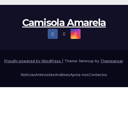
Camisola Amarela
Proudly powered by WordPress
|
Theme: Newsup by
Themeansar
.
Notícias
Antevisões
Análises
Apoia-nos
Contactos