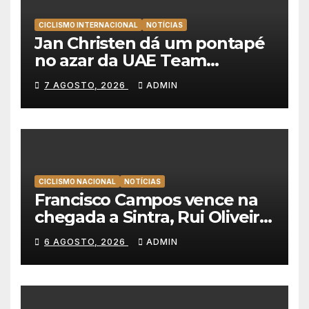
CICLISMO INTERNACIONAL
NOTÍCIAS
Jan Christen dá um pontapé
no azar da UAE Team
Emirates e vence na Volta a
7 AGOSTO, 2026
ADMIN
Polónia
CICLISMO NACIONAL
NOTÍCIAS
Francisco Campos vence na
chegada a Sintra, Rui Oliveira
veste de amarelo na Volta a
6 AGOSTO, 2026
ADMIN
Portugal