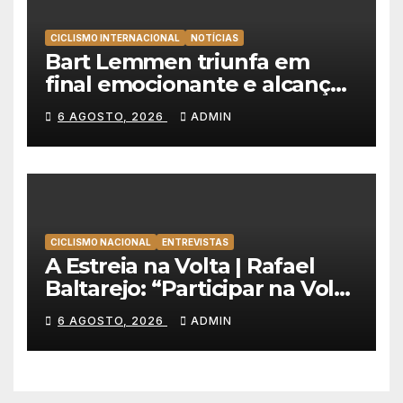
CICLISMO INTERNACIONAL
NOTÍCIAS
Bart Lemmen triunfa em
final emocionante e alcança
a primeira vitória da carreira
6 AGOSTO, 2026
ADMIN
na Volta à Polónia
CICLISMO NACIONAL
ENTREVISTAS
A Estreia na Volta | Rafael
Baltarejo: “Participar na Volta
a Portugal é o sonho de
6 AGOSTO, 2026
ADMIN
qualquer ciclista”