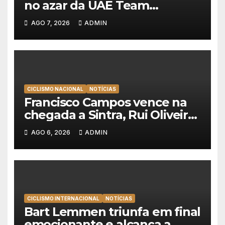
no azar da UAE Team
Emirates e vence na Volta a
AGO 7, 2026
ADMIN
Polónia
CICLISMO NACIONAL
NOTÍCIAS
Francisco Campos vence na
chegada a Sintra, Rui Oliveira
veste de amarelo na Volta a
AGO 6, 2026
ADMIN
Portugal
CICLISMO INTERNACIONAL
NOTÍCIAS
Bart Lemmen triunfa em final
emocionante e alcança a