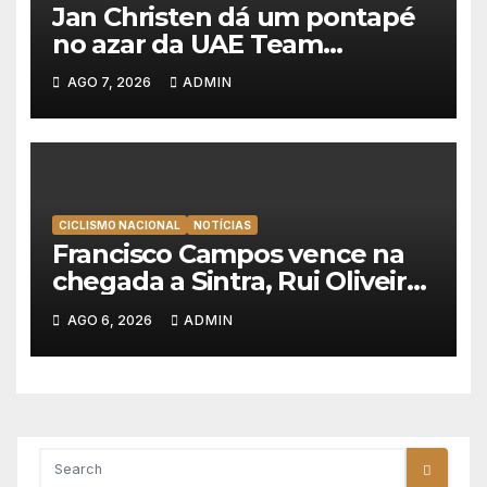
Jan Christen dá um pontapé
no azar da UAE Team
Emirates e vence na Volta a
AGO 7, 2026
ADMIN
Polónia
CICLISMO NACIONAL
NOTÍCIAS
Francisco Campos vence na
chegada a Sintra, Rui Oliveira
veste de amarelo na Volta a
AGO 6, 2026
ADMIN
Portugal