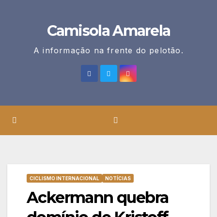
Skip
to
Camisola Amarela
content
A informação na frente do pelotão.
CICLISMO INTERNACIONAL
NOTÍCIAS
Ackermann quebra