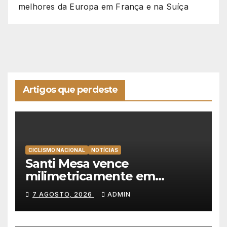
melhores da Europa em França e na Suíça
Artigos que perdeste
CICLISMO NACIONAL
NOTÍCIAS
Santi Mesa vence
milimetricamente em
Albufeira, Rui Oliveira
7 AGOSTO, 2026
ADMIN
mantém a amarela da Volta a
Portugal