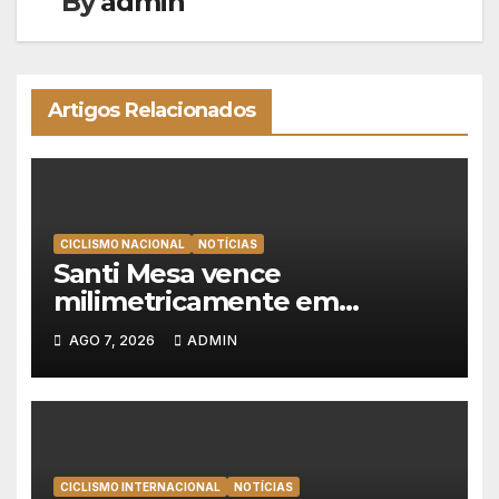
By
admin
Artigos Relacionados
CICLISMO NACIONAL
NOTÍCIAS
Santi Mesa vence
milimetricamente em
Albufeira, Rui Oliveira
AGO 7, 2026
ADMIN
mantém a amarela da Volta a
Portugal
CICLISMO INTERNACIONAL
NOTÍCIAS