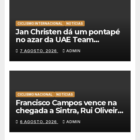
CICLISMO INTERNACIONAL
NOTÍCIAS
Jan Christen dá um pontapé
no azar da UAE Team
Emirates e vence na Volta a
7 AGOSTO, 2026
ADMIN
Polónia
CICLISMO NACIONAL
NOTÍCIAS
Francisco Campos vence na
chegada a Sintra, Rui Oliveira
veste de amarelo na Volta a
6 AGOSTO, 2026
ADMIN
Portugal