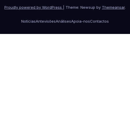
Proudly powered by WordPress
|
Theme: Newsup by
Themeansar
.
Notícias
Antevisões
Análises
Apoia-nos
Contactos