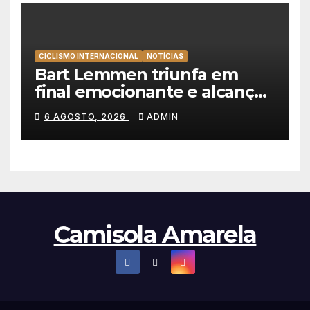
CICLISMO INTERNACIONAL
NOTÍCIAS
Bart Lemmen triunfa em
final emocionante e alcança
a primeira vitória da carreira
6 AGOSTO, 2026
ADMIN
na Volta à Polónia
Camisola Amarela