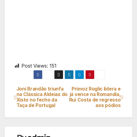
Post Views:
151
Joni Brandão triunfa
Primoz Roglic lidera e
Navegação
na Clássica Aldeias do
já vence na Romandia,
Xisto no fecho da
Rui Costa de regresso
de
Taça de Portugal
aos pódios
artigos