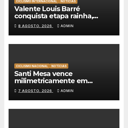
CICLISMO INTERNACIONAL
NOTÍCIAS
Valente Louis Barré
conquista etapa rainha,
Christian Scaroni é o novo
8 AGOSTO, 2026
ADMIN
líder da Volta a Polónia
CICLISMO NACIONAL
NOTÍCIAS
Santi Mesa vence
milimetricamente em
Albufeira, Rui Oliveira
7 AGOSTO, 2026
ADMIN
mantém a amarela da Volta a
Portugal