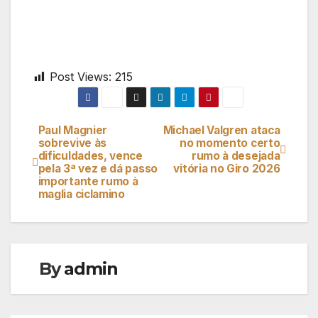
Post Views:
215
Paul Magnier
Michael Valgren ataca
Navegação
sobrevive às
no momento certo
dificuldades, vence
rumo à desejada
de
pela 3ª vez e dá passo
vitória no Giro 2026
importante rumo à
artigos
maglia ciclamino
By
admin