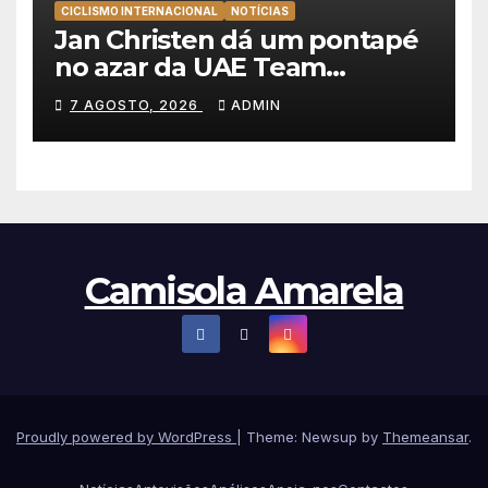
CICLISMO INTERNACIONAL
NOTÍCIAS
Jan Christen dá um pontapé
no azar da UAE Team
Emirates e vence na Volta a
7 AGOSTO, 2026
ADMIN
Polónia
Camisola Amarela
Proudly powered by WordPress
|
Theme: Newsup by
Themeansar
.