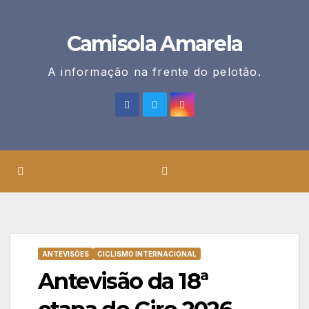
Skip
to
Camisola Amarela
content
A informação na frente do pelotão.
ANTEVISÕES
CICLISMO INTERNACIONAL
Antevisão da 18ª