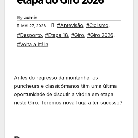
etapa do Giro 2026
By
admin
#Antevisão
,
#Ciclismo
,
MAI 27, 2026
#Desporto
,
#Etapa 18
,
#Giro
,
#Giro 2026
,
#Volta a Itália
Antes do regresso da montanha, os
puncheurs e classicómanos têm uma última
oportunidade de discutir a vitória em etapa
neste Giro. Teremos nova fuga a ter sucesso?