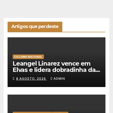
Artigos que perdeste
CICLISMO NACIONAL
Leangel Linarez vence em
Elvas e lidera dobradinha da
Tavfer-Ovos Matinados-
8 AGOSTO, 2026
ADMIN
Mortágua