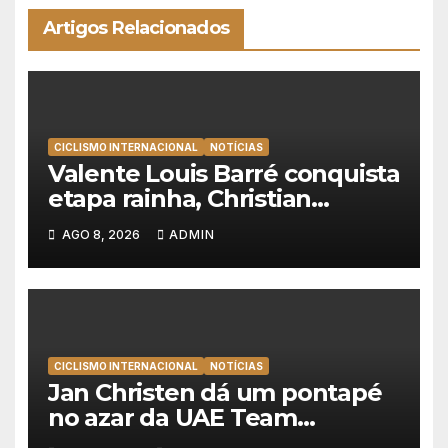
Artigos Relacionados
CICLISMO INTERNACIONAL
NOTÍCIAS
Valente Louis Barré conquista
etapa rainha, Christian
Scaroni é o novo líder da
AGO 8, 2026
ADMIN
Volta a Polónia
CICLISMO INTERNACIONAL
NOTÍCIAS
Jan Christen dá um pontapé
no azar da UAE Team
Emirates e vence na Volta a