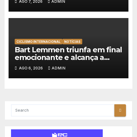
AGO 7, 2026
ADMIN
Polónia
CICLISMO INTERNACIONAL
NOTÍCIAS
Bart Lemmen triunfa em final
emocionante e alcança a
primeira vitória da carreira na
AGO 6, 2026
ADMIN
Volta à Polónia