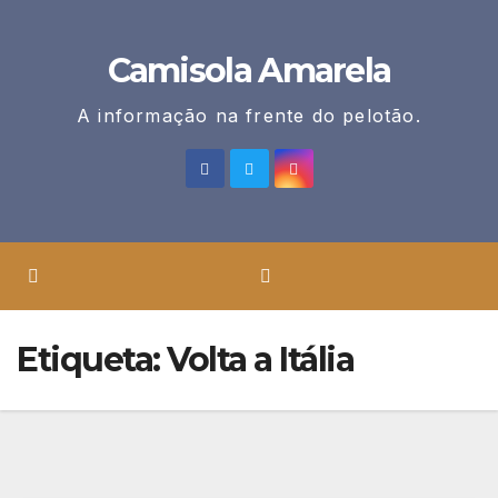
Skip
to
Camisola Amarela
content
A informação na frente do pelotão.
Etiqueta:
Volta a Itália