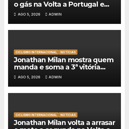
o gás na Volta a Portugal e
lidera dobradinha da UAE
AGO 5, 2026
ADMIN
Team Emirates em Lisboa
CICLISMO INTERNACIONAL
NOTÍCIAS
Jonathan Milan mostra quem
manda e soma a 3ª vitória
consecutiva na Volta a
AGO 5, 2026
ADMIN
Polónia
CICLISMO INTERNACIONAL
NOTÍCIAS
Jonathan Milan volta a arrasar