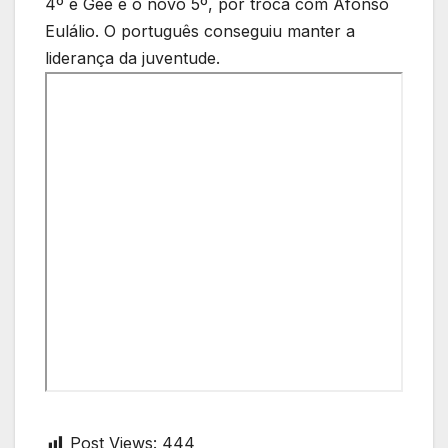
4º e Gee é o novo 5º, por troca com Afonso
Eulálio. O português conseguiu manter a
liderança da juventude.
Post Views:
444