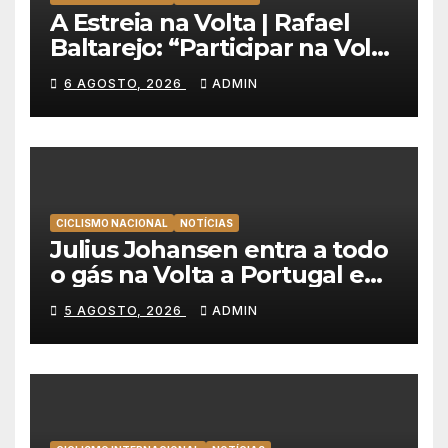
A Estreia na Volta | Rafael
Baltarejo: “Participar na Volta
a Portugal é o sonho de
6 AGOSTO, 2026
ADMIN
qualquer ciclista”
CICLISMO NACIONAL
NOTÍCIAS
Julius Johansen entra a todo
o gás na Volta a Portugal e
lidera dobradinha da UAE
5 AGOSTO, 2026
ADMIN
Team Emirates em Lisboa