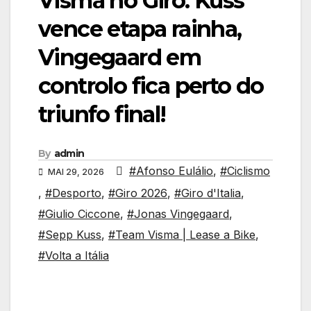
Visma no Giro: Kuss
vence etapa rainha,
Vingegaard em
controlo fica perto do
triunfo final!
By
admin
#Afonso Eulálio
,
#Ciclismo
MAI 29, 2026
,
#Desporto
,
#Giro 2026
,
#Giro d'Italia
,
#Giulio Ciccone
,
#Jonas Vingegaard
,
#Sepp Kuss
,
#Team Visma | Lease a Bike
,
#Volta a Itália