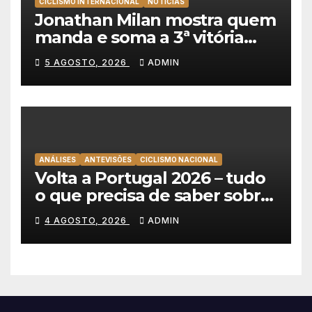
CICLISMO INTERNACIONAL
NOTÍCIAS
Jonathan Milan mostra quem
manda e soma a 3ª vitória
consecutiva na Volta a
5 AGOSTO, 2026
ADMIN
Polónia
ANÁLISES
ANTEVISÕES
CICLISMO NACIONAL
Volta a Portugal 2026 – tudo
o que precisa de saber sobre
as equipas e o percurso
4 AGOSTO, 2026
ADMIN