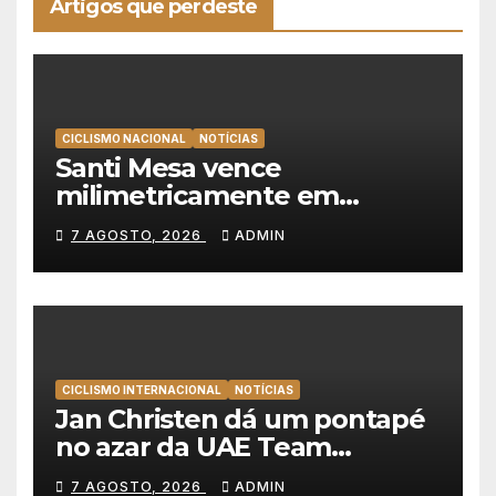
Artigos que perdeste
CICLISMO NACIONAL
NOTÍCIAS
Santi Mesa vence
milimetricamente em
Albufeira, Rui Oliveira
7 AGOSTO, 2026
ADMIN
mantém a amarela da Volta a
Portugal
CICLISMO INTERNACIONAL
NOTÍCIAS
Jan Christen dá um pontapé
no azar da UAE Team
Emirates e vence na Volta a
7 AGOSTO, 2026
ADMIN