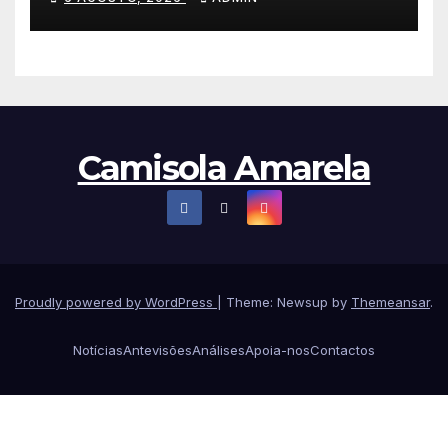
na Volta à Polónia
Camisola Amarela
Proudly powered by WordPress
|
Theme: Newsup by
Themeansar
.
Notícias
Antevisões
Análises
Apoia-nos
Contactos