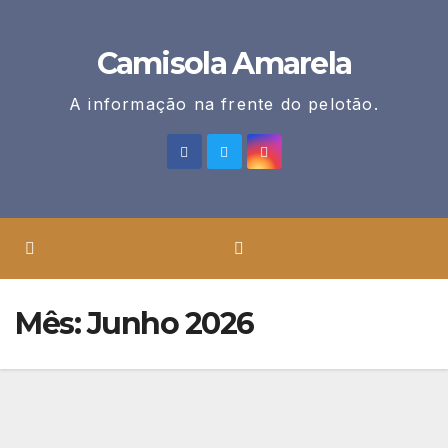
Skip
to
Camisola Amarela
content
A informação na frente do pelotão.
Mês:
Junho 2026