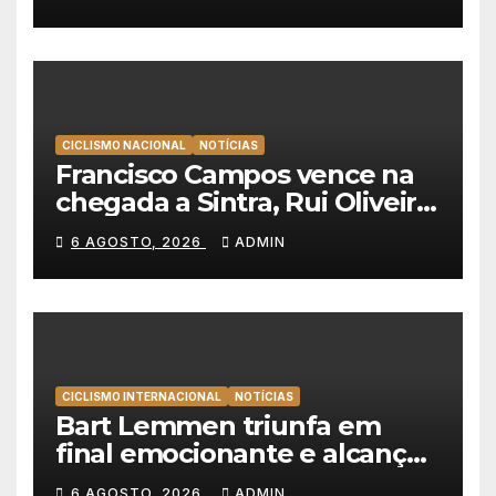
Polónia
CICLISMO NACIONAL
NOTÍCIAS
Francisco Campos vence na
chegada a Sintra, Rui Oliveira
veste de amarelo na Volta a
6 AGOSTO, 2026
ADMIN
Portugal
CICLISMO INTERNACIONAL
NOTÍCIAS
Bart Lemmen triunfa em
final emocionante e alcança
a primeira vitória da carreira
6 AGOSTO, 2026
ADMIN