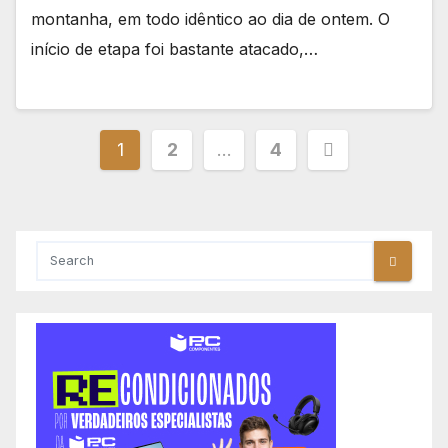
montanha, em todo idêntico ao dia de ontem. O
início de etapa foi bastante atacado,…
Paginação
1
2
…
4
dos
conteúdos