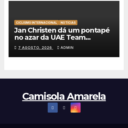
CICLISMO INTERNACIONAL
NOTÍCIAS
Jan Christen dá um pontapé
no azar da UAE Team
Emirates e vence na Volta a
7 AGOSTO, 2026
ADMIN
Polónia
Camisola Amarela