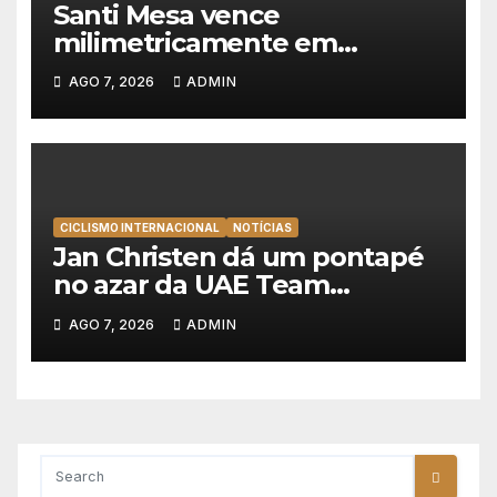
Santi Mesa vence
milimetricamente em
Albufeira, Rui Oliveira
AGO 7, 2026
ADMIN
mantém a amarela da Volta a
Portugal
CICLISMO INTERNACIONAL
NOTÍCIAS
Jan Christen dá um pontapé
no azar da UAE Team
Emirates e vence na Volta a
AGO 7, 2026
ADMIN
Polónia