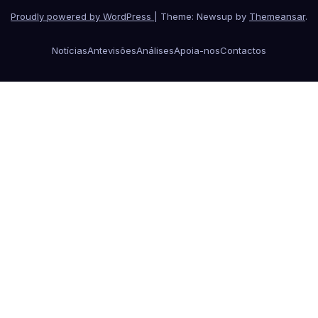
Proudly powered by WordPress
|
Theme: Newsup by
Themeansar
.
Notícias
Antevisões
Análises
Apoia-nos
Contactos