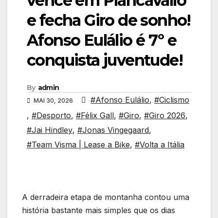
vence em Piancavallo
e fecha Giro de sonho!
Afonso Eulálio é 7º e
conquista juventude!
By
admin
#Afonso Eulálio
,
#Ciclismo
MAI 30, 2026
,
#Desporto
,
#Félix Gall
,
#Giro
,
#Giro 2026
,
#Jai Hindley
,
#Jonas Vingegaard
,
#Team Visma | Lease a Bike
,
#Volta a Itália
A derradeira etapa de montanha contou uma
história bastante mais simples que os dias