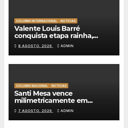
CICLISMO INTERNACIONAL
NOTÍCIAS
Valente Louis Barré
conquista etapa rainha,
Christian Scaroni é o novo
8 AGOSTO, 2026
ADMIN
líder da Volta a Polónia
CICLISMO NACIONAL
NOTÍCIAS
Santi Mesa vence
milimetricamente em
Albufeira, Rui Oliveira
7 AGOSTO, 2026
ADMIN
mantém a amarela da Volta a
Portugal