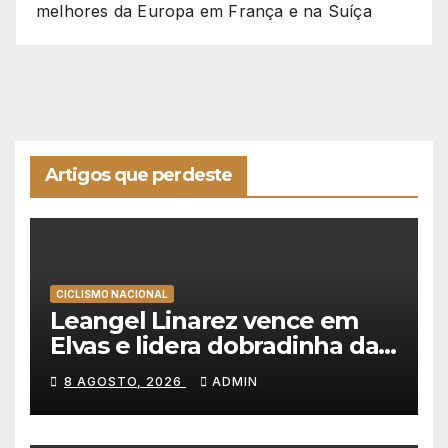
melhores da Europa em França e na Suíça
Artigos que perdeste
CICLISMO NACIONAL
Leangel Linarez vence em
Elvas e lidera dobradinha da
Tavfer-Ovos Matinados-
8 AGOSTO, 2026
ADMIN
Mortágua