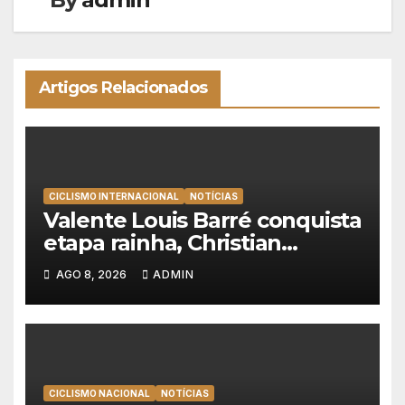
Artigos Relacionados
CICLISMO INTERNACIONAL
NOTÍCIAS
Valente Louis Barré conquista
etapa rainha, Christian
Scaroni é o novo líder da
AGO 8, 2026
ADMIN
Volta a Polónia
CICLISMO NACIONAL
NOTÍCIAS