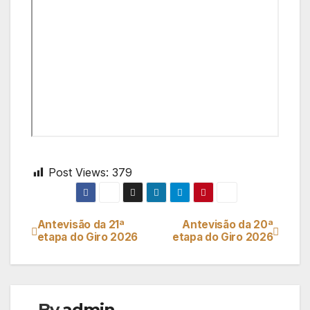
Post Views:
379
Antevisão da 21ª
Antevisão da 20ª
Navegação
etapa do Giro 2026
etapa do Giro 2026
de
artigos
By
admin