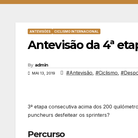
ANTEVISÕES
CICLISMO INTERNACIONAL
Antevisão da 4ª eta
By
admin
#Antevisão
,
#Ciclismo
,
#Despo
MAI 13, 2019
3ª etapa consecutiva acima dos 200 quilómetros
puncheurs desfeitear os sprinters?
Percurso