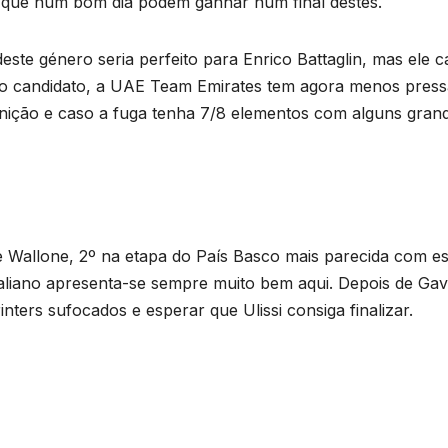
 que num bom dia podem ganhar num final destes.
ste género seria perfeito para Enrico Battaglin, mas ele c
utro candidato, a UAE Team Emirates tem agora menos pres
inição e caso a fuga tenha 7/8 elementos com alguns gran
 Wallone, 2º na etapa do País Basco mais parecida com es
italiano apresenta-se sempre muito bem aqui. Depois de Gavi
inters sufocados e esperar que Ulissi consiga finalizar.