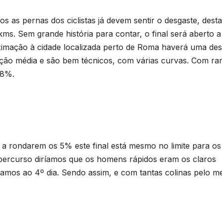
s as pernas dos ciclistas já devem sentir o desgaste, dest
kms. Sem grande história para contar, o final será aberto a
roximação à cidade localizada perto de Roma haverá uma des
nação média e são bem técnicos, com várias curvas. Com r
,8%.
a rondarem os 5% este final está mesmo no limite para os
percurso diríamos que os homens rápidos eram os claros
tamos ao 4º dia. Sendo assim, e com tantas colinas pelo me