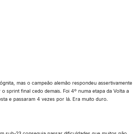
ógnita, mas o campeão alemão respondeu assertivamente
o sprint final cedo demais. Foi 4º numa etapa da Volta a
sta e passaram 4 vezes por lá. Era muito duro.
em sub-23 conseguia passar dificuldades que muitos não