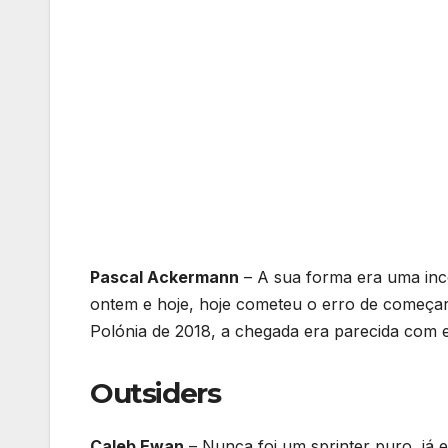
Pascal Ackermann
– A sua forma era uma inc
ontem e hoje, hoje cometeu o erro de começar 
Polónia de 2018, a chegada era parecida com e
Outsiders
Caleb Ewan
– Nunca foi um sprinter puro, já 