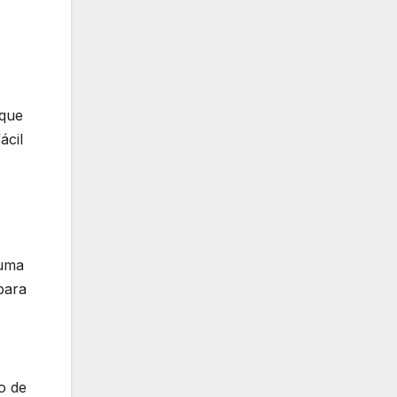
 que
ácil
guma
para
o de