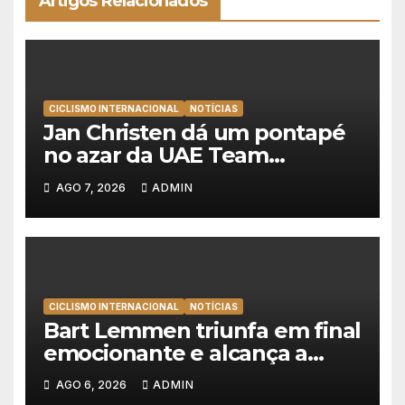
Artigos Relacionados
CICLISMO INTERNACIONAL
NOTÍCIAS
Jan Christen dá um pontapé
no azar da UAE Team
Emirates e vence na Volta a
AGO 7, 2026
ADMIN
Polónia
CICLISMO INTERNACIONAL
NOTÍCIAS
Bart Lemmen triunfa em final
emocionante e alcança a
primeira vitória da carreira na
AGO 6, 2026
ADMIN
Volta à Polónia