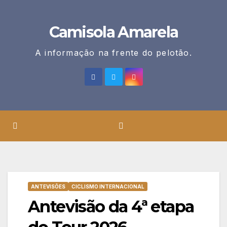
Skip
to
Camisola Amarela
content
A informação na frente do pelotão.
ANTEVISÕES
CICLISMO INTERNACIONAL
Antevisão da 4ª etapa