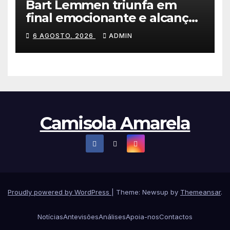
Bart Lemmen triunfa em
final emocionante e alcança
a primeira vitória da carreira
6 AGOSTO, 2026
ADMIN
na Volta à Polónia
Camisola Amarela
Proudly powered by WordPress
|
Theme: Newsup by
Themeansar
.
Notícias
Antevisões
Análises
Apoia-nos
Contactos