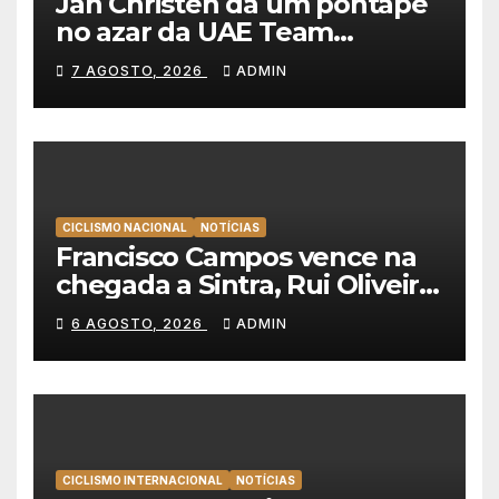
Jan Christen dá um pontapé
no azar da UAE Team
Emirates e vence na Volta a
7 AGOSTO, 2026
ADMIN
Polónia
CICLISMO NACIONAL
NOTÍCIAS
Francisco Campos vence na
chegada a Sintra, Rui Oliveira
veste de amarelo na Volta a
6 AGOSTO, 2026
ADMIN
Portugal
CICLISMO INTERNACIONAL
NOTÍCIAS