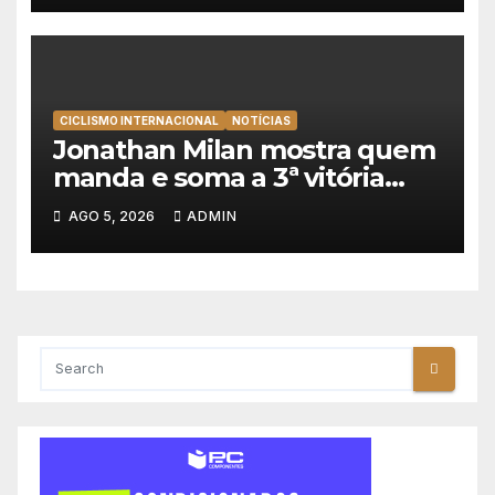
CICLISMO INTERNACIONAL
NOTÍCIAS
Jonathan Milan mostra quem
manda e soma a 3ª vitória
consecutiva na Volta a
AGO 5, 2026
ADMIN
Polónia