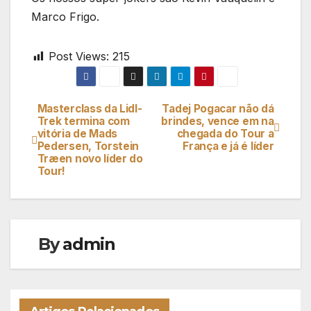
Marco Frigo.
Post Views:
215
Masterclass da Lidl-
Tadej Pogacar não dá
Navegação
Trek termina com
brindes, vence em na
vitória de Mads
chegada do Tour a
de
Pedersen, Torstein
França e já é líder
Træen novo líder do
artigos
Tour!
By
admin