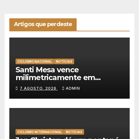
Artigos que perdeste
CICLISMO NACIONAL
NOTÍCIAS
Santi Mesa vence
milimetricamente em
Albufeira, Rui Oliveira
7 AGOSTO, 2026
ADMIN
mantém a amarela da Volta a
Portugal
CICLISMO INTERNACIONAL
NOTÍCIAS