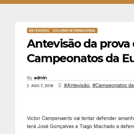
ANTEVISÕES
CICLISMO INTERNACIONAL
Antevisão da prova 
Campeonatos da E
By
admin
#Antevisão
,
#Campeonatos da
AGO 7, 2018
Victor Campenaerts vai tentar defender amanhã
terá José Gonçalves e Tiago Machado a defend