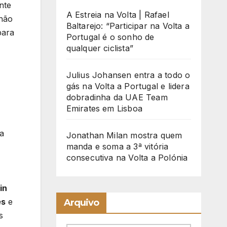
nte
A Estreia na Volta | Rafael
 não
Baltarejo: “Participar na Volta a
para
Portugal é o sonho de
qualquer ciclista”
Julius Johansen entra a todo o
gás na Volta a Portugal e lidera
dobradinha da UAE Team
Emirates em Lisboa
 a
Jonathan Milan mostra quem
manda e soma a 3ª vitória
consecutiva na Volta a Polónia
in
es
e
Arquivo
s