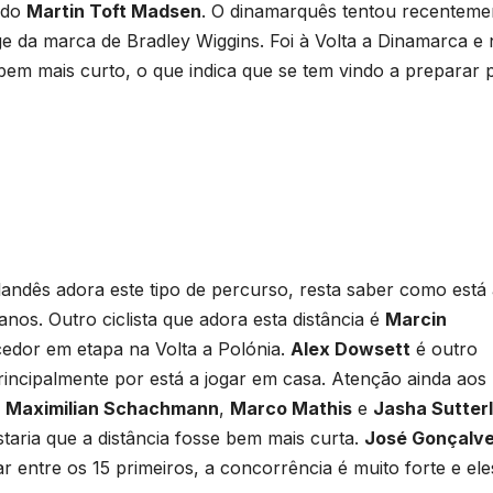
ido
Martin Toft Madsen
. O dinamarquês tentou recenteme
ge da marca de Bradley Wiggins. Foi à Volta a Dinamarca e
m mais curto, o que indica que se tem vindo a preparar 
rlandês adora este tipo de percurso, resta saber como está
nos. Outro ciclista que adora esta distância é
Marcin
ncedor em etapa na Volta a Polónia.
Alex Dowsett
é outro
rincipalmente por está a jogar em casa. Atenção ainda aos
,
Maximilian Schachmann
,
Marco Mathis
e
Jasha Sutterl
taria que a distância fosse bem mais curta.
José Gonçalv
r entre os 15 primeiros, a concorrência é muito forte e ele