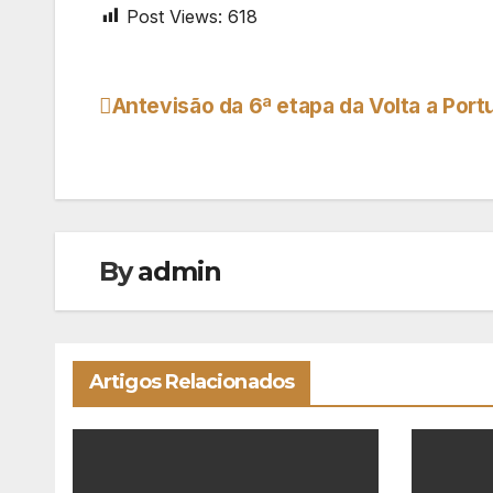
Post Views:
618
Antevisão da 6ª etapa da Volta a Port
Navegação
de
artigos
By
admin
Artigos Relacionados