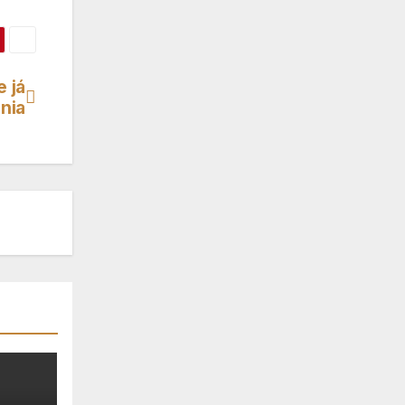
 já
ónia