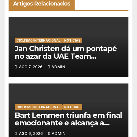
Artigos Relacionados
CICLISMO INTERNACIONAL
NOTÍCIAS
Jan Christen dá um pontapé
no azar da UAE Team
Emirates e vence na Volta a
AGO 7, 2026
ADMIN
Polónia
CICLISMO INTERNACIONAL
NOTÍCIAS
Bart Lemmen triunfa em final
emocionante e alcança a
primeira vitória da carreira na
AGO 6, 2026
ADMIN