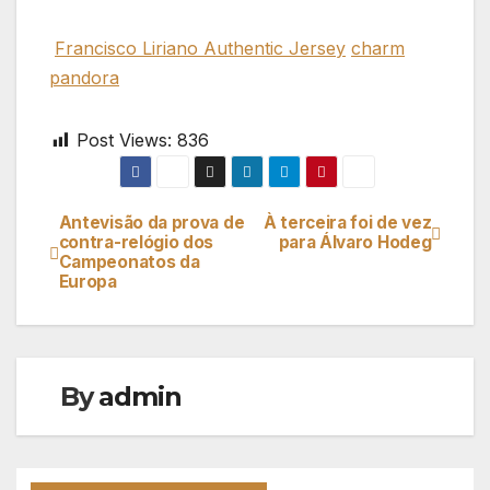
Francisco Liriano Authentic Jersey
charm
pandora
Post Views:
836
Antevisão da prova de
À terceira foi de vez
Navegação
contra-relógio dos
para Álvaro Hodeg
Campeonatos da
de
Europa
artigos
By
admin