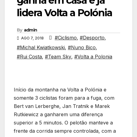
ganha em casa e já
lidera Volta a Polónia
By
admin
#Ciclismo
,
#Desporto
,
AGO 7, 2018
#Michal Kwiatkowski
,
#Nuno Bico
,
#Rui Costa
,
#Team Sky
,
#Volta a Polonia
Início da montanha na Volta a Polónia e
somente 3 ciclistas foram para a fuga, com
Bert van Lerberghe, Jan Tratnik e Marek
Rutkiewicz a ganharem uma diferença
superior a 5 minutos. O pelotão manteve a
frente da corrida sempre controlada, com a