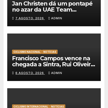
Jan Christen dá um pontapé
no azar da UAE Team
Emirates e vence na Volta a
7 AGOSTO, 2026
ADMIN
Polónia
CICLISMO NACIONAL
NOTÍCIAS
Francisco Campos vence na
chegada a Sintra, Rui Oliveira
veste de amarelo na Volta a
6 AGOSTO, 2026
ADMIN
Portugal
CICLISMO INTERNACIONAL
NOTÍCIAS