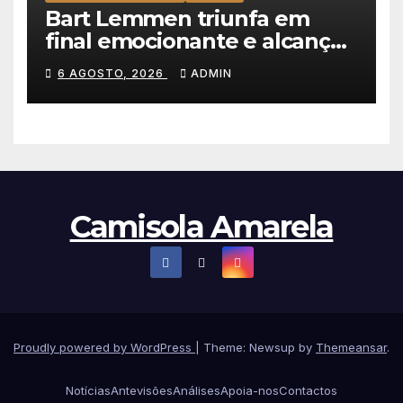
Bart Lemmen triunfa em
final emocionante e alcança
a primeira vitória da carreira
6 AGOSTO, 2026
ADMIN
na Volta à Polónia
Camisola Amarela
Proudly powered by WordPress
|
Theme: Newsup by
Themeansar
.
Notícias
Antevisões
Análises
Apoia-nos
Contactos