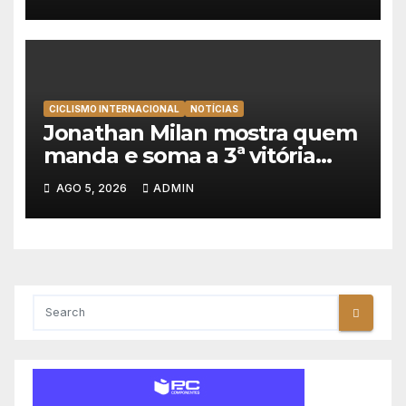
Volta à Polónia
CICLISMO INTERNACIONAL
NOTÍCIAS
Jonathan Milan mostra quem
manda e soma a 3ª vitória
consecutiva na Volta a
AGO 5, 2026
ADMIN
Polónia