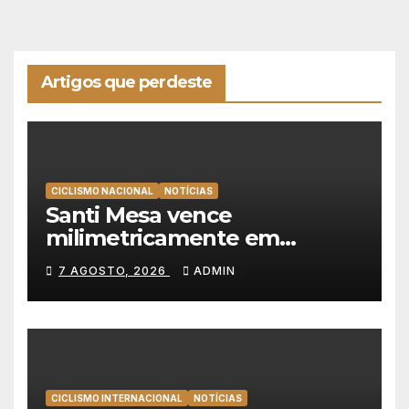
Artigos que perdeste
CICLISMO NACIONAL
NOTÍCIAS
Santi Mesa vence
milimetricamente em
Albufeira, Rui Oliveira
7 AGOSTO, 2026
ADMIN
mantém a amarela da Volta a
Portugal
CICLISMO INTERNACIONAL
NOTÍCIAS