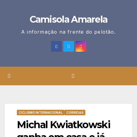
Skip
to
Camisola Amarela
content
A informação na frente do pelotão.
CICLISMO INTERNACIONAL
CORRIDAS
Michal Kwiatkowski