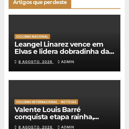
Artigos que perdeste
CICLISMO NACIONAL
Leangel Linarez vence em
Elvas e lidera dobradinha da
Tavfer-Ovos Matinados-
8 AGOSTO, 2026
ADMIN
Mortágua
CICLISMO INTERNACIONAL
NOTÍCIAS
Valente Louis Barré
conquista etapa rainha,
Christian Scaroni é o novo
8 AGOSTO, 2026
ADMIN