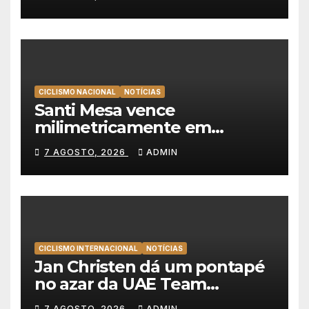
líder da Volta a Polónia
CICLISMO NACIONAL
NOTÍCIAS
Santi Mesa vence
milimetricamente em
Albufeira, Rui Oliveira
7 AGOSTO, 2026
ADMIN
mantém a amarela da Volta a
Portugal
CICLISMO INTERNACIONAL
NOTÍCIAS
Jan Christen dá um pontapé
no azar da UAE Team
Emirates e vence na Volta a
7 AGOSTO, 2026
ADMIN