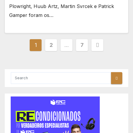
Plowright, Huub Artz, Martin Svrcek e Patrick
Gamper foram os…
Paginação
1
2
…
7
dos
conteúdos