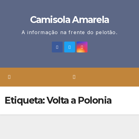
Skip
to
Camisola Amarela
content
A informação na frente do pelotão.
Etiqueta:
Volta a Polonia