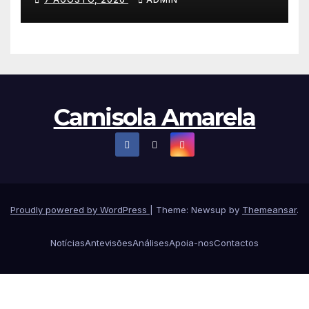
Polónia
Camisola Amarela
Proudly powered by WordPress
|
Theme: Newsup by
Themeansar
.
Notícias
Antevisões
Análises
Apoia-nos
Contactos