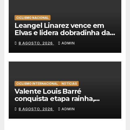
CICLISMO NACIONAL
Leangel Linarez vence em
Elvas e lidera dobradinha da
Tavfer-Ovos Matinados-
8 AGOSTO, 2026
ADMIN
Mortágua
CICLISMO INTERNACIONAL
NOTÍCIAS
Valente Louis Barré
conquista etapa rainha,
Christian Scaroni é o novo
8 AGOSTO, 2026
ADMIN
líder da Volta a Polónia