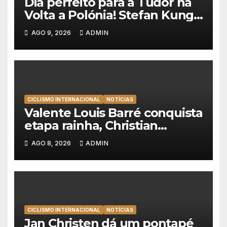
Dia perfeito para a Tudor na
Volta a Polónia! Stefan Kung
vence contra-relógio e Marco
AGO 9, 2026
ADMIN
Brenner revira geral a seu
favor
CICLISMO INTERNACIONAL
NOTÍCIAS
Valente Louis Barré conquista
etapa rainha, Christian
Scaroni é o novo líder da
AGO 8, 2026
ADMIN
Volta a Polónia
CICLISMO INTERNACIONAL
NOTÍCIAS
Jan Christen dá um pontapé