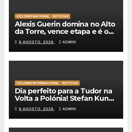
CICLISMO NACIONAL
NOTÍCIAS
Alexis Guerin domina no Alto
da Torre, vence etapa e é o
novo líder da Volta a
9 AGOSTO, 2026
ADMIN
Portugal 2026!
CICLISMO INTERNACIONAL
NOTÍCIAS
Dia perfeito para a Tudor na
Volta a Polónia! Stefan Kung
vence contra-relógio e Marco
9 AGOSTO, 2026
ADMIN
Brenner revira geral a seu
favor