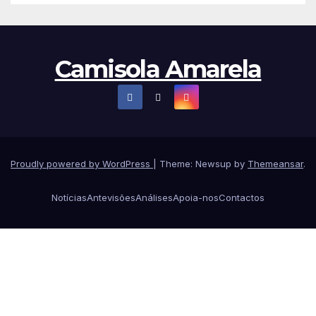
Camisola Amarela
Proudly powered by WordPress
|
Theme: Newsup by
Themeansar
.
Notícias
Antevisões
Análises
Apoia-nos
Contactos