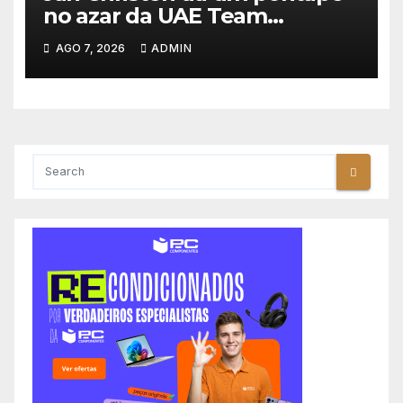
no azar da UAE Team
Emirates e vence na Volta a
AGO 7, 2026
ADMIN
Polónia