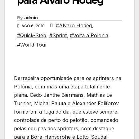
para Álvaro Hodeg
By
admin
#Alvaro Hodeg
,
AGO 6, 2018
#Quick-Step
,
#Sprint
,
#Volta a Polonia
,
#World Tour
Derradeira oportunidade para os sprinters na
Polónia, com mais uma etapa totalmente
plana. Cedo Jenthe Biermans, Mathias Le
Turnier, Michal Paluta e Alexander Foliforov
formaram a fuga do dia, que esteve sempre
controlada de perto do pelotão, comandado
pelas equipas dos sprinters, com destaque
para a Bora-Hansgrohe e Lotto-Soudal.