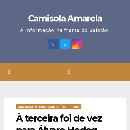
Skip
to
Camisola Amarela
content
A informação na frente do pelotão.
CICLISMO INTERNACIONAL
CORRIDAS
À terceira foi de vez