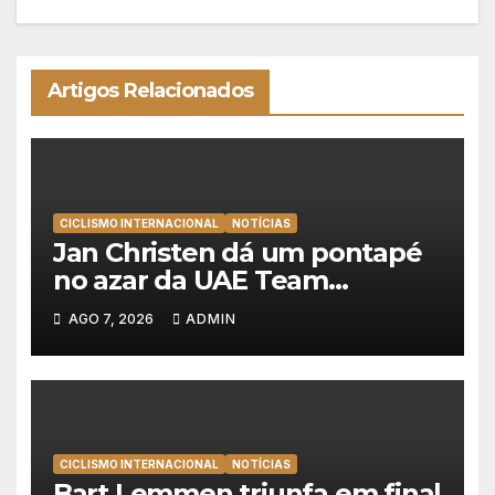
Artigos Relacionados
CICLISMO INTERNACIONAL
NOTÍCIAS
Jan Christen dá um pontapé
no azar da UAE Team
Emirates e vence na Volta a
AGO 7, 2026
ADMIN
Polónia
CICLISMO INTERNACIONAL
NOTÍCIAS
Bart Lemmen triunfa em final