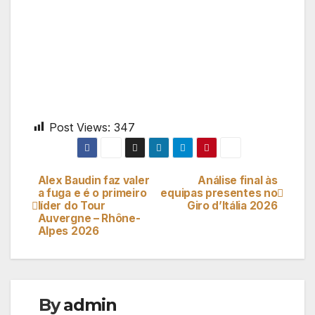
Post Views:
347
Alex Baudin faz valer
Análise final às
Navegação
a fuga e é o primeiro
equipas presentes no
líder do Tour
Giro d’Itália 2026
de
Auvergne – Rhône-
Alpes 2026
artigos
By
admin