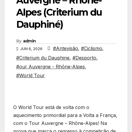
Auvergne – Rhône-
Alpes (Criterium du
Dauphiné)
By
admin
#Antevisão
,
#Ciclismo
,
JUN 6, 2026
#Criterium du Dauphine
,
#Desporto
,
#our Auvergne - Rhône-Alpes
,
#World Tour
O World Tour está de volta com o
aquecimento primordial para a Volta a França,
com o Tour Auvergne – Rhône-Alpes! Na
prova que marca o regresso à competição de