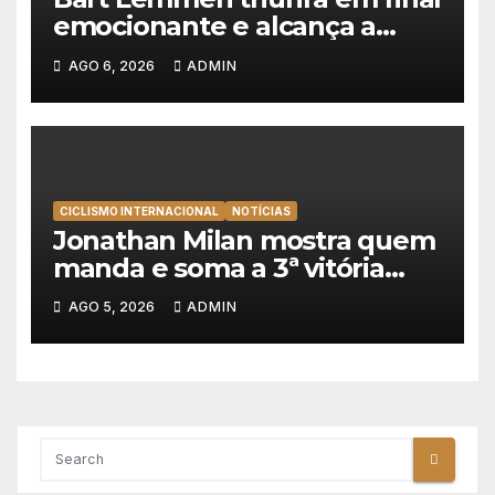
emocionante e alcança a
primeira vitória da carreira na
AGO 6, 2026
ADMIN
Volta à Polónia
CICLISMO INTERNACIONAL
NOTÍCIAS
Jonathan Milan mostra quem
manda e soma a 3ª vitória
consecutiva na Volta a
AGO 5, 2026
ADMIN
Polónia