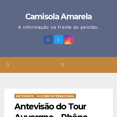
Skip
to
Camisola Amarela
content
A informação na frente do pelotão.
ANTEVISÕES
CICLISMO INTERNACIONAL
Antevisão do Tour