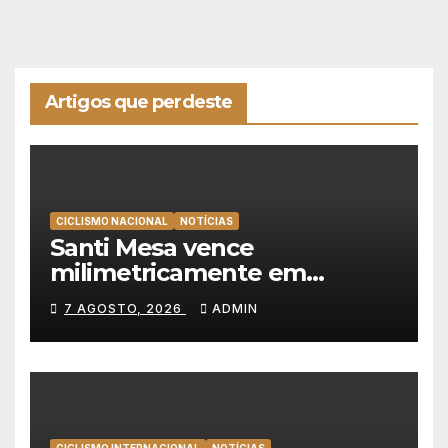
Artigos que perdeste
CICLISMO NACIONAL
NOTÍCIAS
Santi Mesa vence
milimetricamente em
Albufeira, Rui Oliveira
7 AGOSTO, 2026
ADMIN
mantém a amarela da Volta a
Portugal