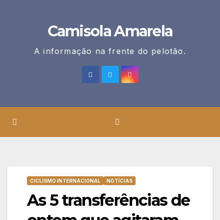
Skip
to
Camisola Amarela
content
A informação na frente do pelotão.
CICLISMO INTERNACIONAL
NOTÍCIAS
As 5 transferências de