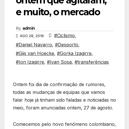
ontem que agitaram,
e muito, o mercado
By
admin
#Ciclismo
,
AGO 28, 2018
#Daniel Navarro
,
#Desporto
,
#Gijs van Hoecke
,
#Gorka Izagirre
,
#Ion Izagirre
,
#Ivan Sosa
,
#transferências
Ontem foi dia de confirmação de rumores,
todas as mudanças de equipas que vamos
falar hoje já tinham sido faladas e noticiadas no
meio, foram anunciadas ontem, 27 de agosto.
Comecemos pelo novo fenómeno colombiano,