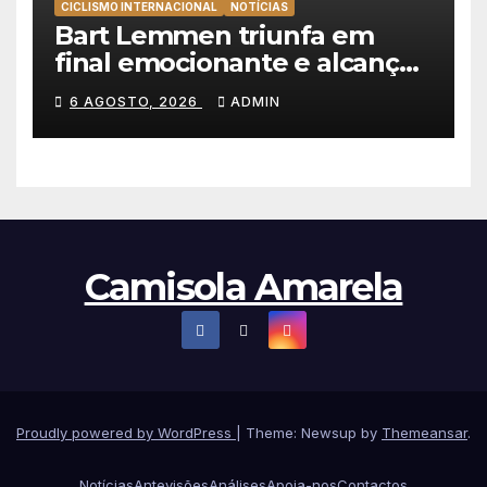
CICLISMO INTERNACIONAL
NOTÍCIAS
Bart Lemmen triunfa em
final emocionante e alcança
a primeira vitória da carreira
6 AGOSTO, 2026
ADMIN
na Volta à Polónia
Camisola Amarela
Proudly powered by WordPress
|
Theme: Newsup by
Themeansar
.
Notícias
Antevisões
Análises
Apoia-nos
Contactos