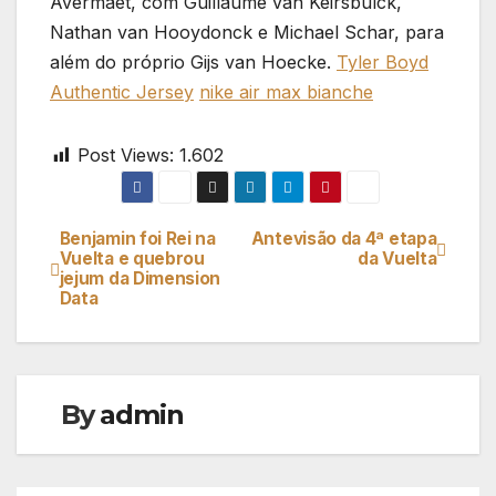
Avermaet, com Guillaume van Keirsbulck,
Nathan van Hooydonck e Michael Schar, para
além do próprio Gijs van Hoecke.
Tyler Boyd
Authentic Jersey
nike air max bianche
Post Views:
1.602
Benjamin foi Rei na
Antevisão da 4ª etapa
Navegação
Vuelta e quebrou
da Vuelta
jejum da Dimension
de
Data
artigos
By
admin