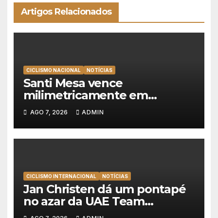
Artigos Relacionados
CICLISMO NACIONAL
NOTÍCIAS
Santi Mesa vence
milimetricamente em
Albufeira, Rui Oliveira
AGO 7, 2026
ADMIN
mantém a amarela da Volta a
Portugal
CICLISMO INTERNACIONAL
NOTÍCIAS
Jan Christen dá um pontapé
no azar da UAE Team
Emirates e vence na Volta a