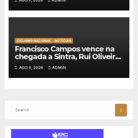
AGO 7, 2026
ADMIN
Polónia
CICLISMO NACIONAL
NOTÍCIAS
Francisco Campos vence na
chegada a Sintra, Rui Oliveira
veste de amarelo na Volta a
AGO 6, 2026
ADMIN
Portugal