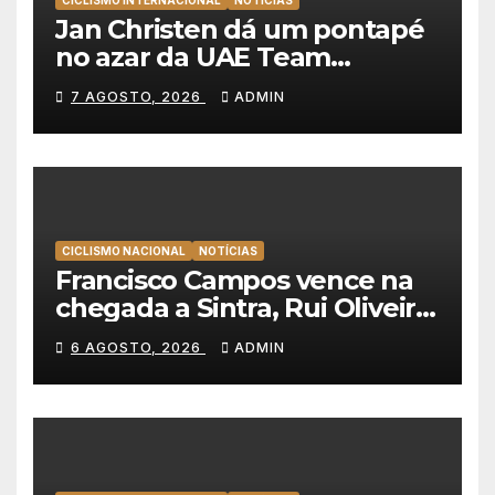
CICLISMO INTERNACIONAL
NOTÍCIAS
Jan Christen dá um pontapé
no azar da UAE Team
Emirates e vence na Volta a
7 AGOSTO, 2026
ADMIN
Polónia
CICLISMO NACIONAL
NOTÍCIAS
Francisco Campos vence na
chegada a Sintra, Rui Oliveira
veste de amarelo na Volta a
6 AGOSTO, 2026
ADMIN
Portugal