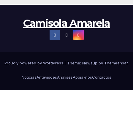
Camisola Amarela
Proudly powered by WordPress
|
Theme: Newsup by
Themeansar
.
Notícias
Antevisões
Análises
Apoia-nos
Contactos