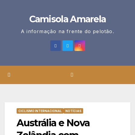
Skip
to
Camisola Amarela
content
A informação na frente do pelotão.
CICLISMO INTERNACIONAL
NOTÍCIAS
Austrália e Nova