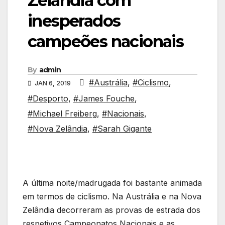
Zelândia com
inesperados
campeões nacionais
By
admin
#Austrália
,
#Ciclismo
,
JAN 6, 2019
#Desporto
,
#James Fouche
,
#Michael Freiberg
,
#Nacionais
,
#Nova Zelândia
,
#Sarah Gigante
A última noite/madrugada foi bastante animada
em termos de ciclismo. Na Austrália e na Nova
Zelândia decorreram as provas de estrada dos
respetivos Campeonatos Nacionais e as