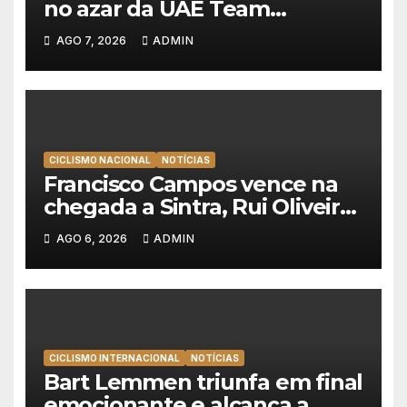
no azar da UAE Team
Emirates e vence na Volta a
AGO 7, 2026
ADMIN
Polónia
CICLISMO NACIONAL
NOTÍCIAS
Francisco Campos vence na
chegada a Sintra, Rui Oliveira
veste de amarelo na Volta a
AGO 6, 2026
ADMIN
Portugal
CICLISMO INTERNACIONAL
NOTÍCIAS
Bart Lemmen triunfa em final
emocionante e alcança a