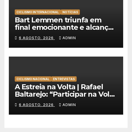
CICLISMO INTERNACIONAL
NOTÍCIAS
Bart Lemmen triunfa em
final emocionante e alcança
a primeira vitória da carreira
6 AGOSTO, 2026
ADMIN
na Volta à Polónia
CICLISMO NACIONAL
ENTREVISTAS
A Estreia na Volta | Rafael
Baltarejo: “Participar na Volta
a Portugal é o sonho de
6 AGOSTO, 2026
ADMIN
qualquer ciclista”