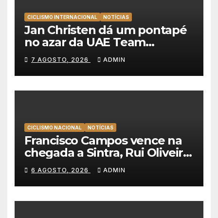
CICLISMO INTERNACIONAL
NOTÍCIAS
Jan Christen dá um pontapé
no azar da UAE Team
Emirates e vence na Volta a
7 AGOSTO, 2026
ADMIN
Polónia
CICLISMO NACIONAL
NOTÍCIAS
Francisco Campos vence na
chegada a Sintra, Rui Oliveira
veste de amarelo na Volta a
6 AGOSTO, 2026
ADMIN
Portugal