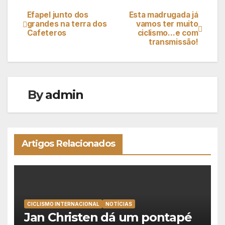
Efapel junto dos
Esta madrugada já
Navegação
grandes na terra dos
vamos ter muito
Cafeteros
ciclismo…e com
de
transmissão!
artigos
By
admin
Artigos Relacionados
CICLISMO INTERNACIONAL
NOTÍCIAS
Jan Christen dá um pontapé