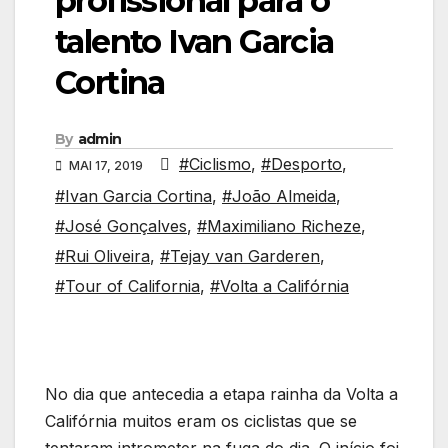
profissional para o
talento Ivan Garcia
Cortina
By
admin
#Ciclismo
,
#Desporto
,
MAI 17, 2019
#Ivan Garcia Cortina
,
#João Almeida
,
#José Gonçalves
,
#Maximiliano Richeze
,
#Rui Oliveira
,
#Tejay van Garderen
,
#Tour of California
,
#Volta a Califórnia
No dia que antecedia a etapa rainha da Volta a
Califórnia muitos eram os ciclistas que se