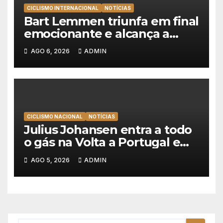
CICLISMO INTERNACIONAL
NOTÍCIAS
Bart Lemmen triunfa em final
emocionante e alcança a
primeira vitória da carreira na
AGO 6, 2026
ADMIN
Volta à Polónia
CICLISMO NACIONAL
NOTÍCIAS
Julius Johansen entra a todo
o gás na Volta a Portugal e
lidera dobradinha da UAE
AGO 5, 2026
ADMIN
Team Emirates em Lisboa