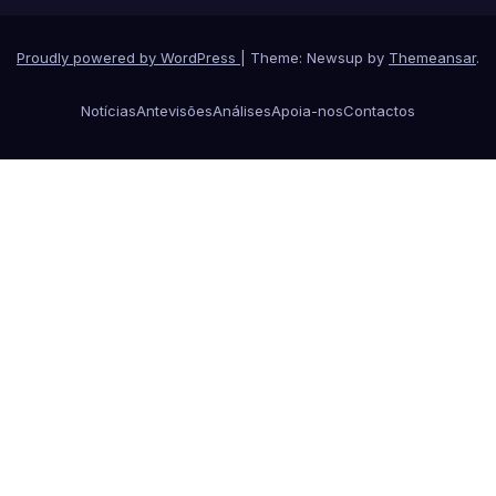
Proudly powered by WordPress
|
Theme: Newsup by
Themeansar
.
Notícias
Antevisões
Análises
Apoia-nos
Contactos