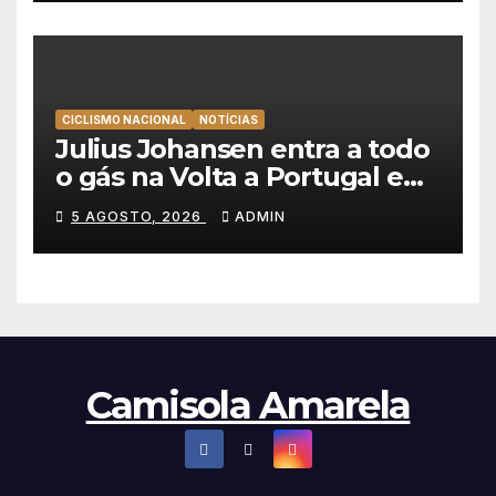
CICLISMO NACIONAL
NOTÍCIAS
Julius Johansen entra a todo
o gás na Volta a Portugal e
lidera dobradinha da UAE
5 AGOSTO, 2026
ADMIN
Team Emirates em Lisboa
Camisola Amarela