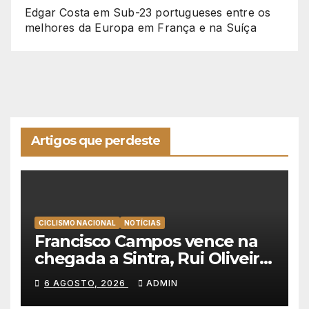
Edgar Costa
em
Sub-23 portugueses entre os
melhores da Europa em França e na Suíça
Artigos que perdeste
CICLISMO NACIONAL
NOTÍCIAS
Francisco Campos vence na
chegada a Sintra, Rui Oliveira
veste de amarelo na Volta a
6 AGOSTO, 2026
ADMIN
Portugal