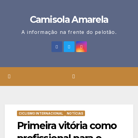
Skip
to
Camisola Amarela
content
A informação na frente do pelotão.
CICLISMO INTERNACIONAL
NOTÍCIAS
Primeira vitória como