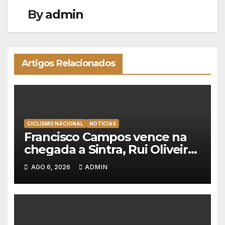
By
admin
Artigos Relacionados
CICLISMO NACIONAL
NOTÍCIAS
Francisco Campos vence na
chegada a Sintra, Rui Oliveira
veste de amarelo na Volta a
AGO 6, 2026
ADMIN
Portugal