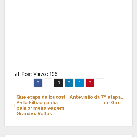
Post Views:
195
Que etapa de loucos!
Antevisão da 7ª etapa
Navegação
Pello Bilbao ganha
do Giro
pela primeira vez em
de
Grandes Voltas
artigos