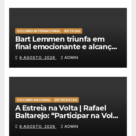
CICLISMO INTERNACIONAL
NOTÍCIAS
Bart Lemmen triunfa em
final emocionante e alcança
a primeira vitória da carreira
6 AGOSTO, 2026
ADMIN
na Volta à Polónia
CICLISMO NACIONAL
ENTREVISTAS
A Estreia na Volta | Rafael
Baltarejo: “Participar na Volta
a Portugal é o sonho de
6 AGOSTO, 2026
ADMIN
qualquer ciclista”