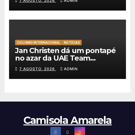
7 AGOSTO, 2026
ADMIN
mantém a amarela da Volta a
Portugal
CICLISMO INTERNACIONAL
NOTÍCIAS
Jan Christen dá um pontapé
no azar da UAE Team
Emirates e vence na Volta a
7 AGOSTO, 2026
ADMIN
Polónia
Camisola Amarela