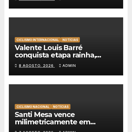
Mortágua
CICLISMO INTERNACIONAL
NOTÍCIAS
Valente Louis Barré
conquista etapa rainha,
Christian Scaroni é o novo
8 AGOSTO, 2026
ADMIN
líder da Volta a Polónia
CICLISMO NACIONAL
NOTÍCIAS
Santi Mesa vence
milimetricamente em
Albufeira, Rui Oliveira