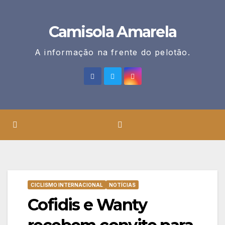
Skip
to
Camisola Amarela
content
A informação na frente do pelotão.
CICLISMO INTERNACIONAL
NOTÍCIAS
Cofidis e Wanty