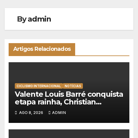
By
admin
Artigos Relacionados
CICLISMO INTERNACIONAL
NOTÍCIAS
Valente Louis Barré conquista
etapa rainha, Christian
Scaroni é o novo líder da
AGO 8, 2026
ADMIN
Volta a Polónia