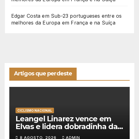
Edgar Costa
em
Sub-23 portugueses entre os
melhores da Europa em França e na Suíça
Artigos que perdeste
CICLISMO NACIONAL
Leangel Linarez vence em
Elvas e lidera dobradinha da
Tavfer-Ovos Matinados-
8 AGOSTO, 2026
ADMIN