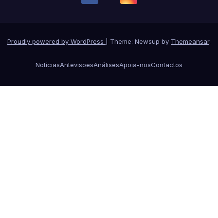
Proudly powered by WordPress
|
Theme: Newsup by
Themeansar
.
Notícias
Antevisões
Análises
Apoia-nos
Contactos