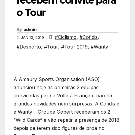
recebem convite para
o Tour
By
admin
#Ciclismo
,
#Cofidis
,
JAN 10, 2019
#Desporto
,
#Tour
,
#Tour 2019
,
#Wanty
A Amaury Sports Organisation (ASO)
anunciou hoje as primeiras 2 equipas
convidadas para a Volta a França e não há
grandes novidades nem surpresas. A Cofidis e
a Wanty – Groupe Gobert receberam os 2
“Wild Cards” e vão repetir a presença de 2018,
depois de terem sido figuras de proa no