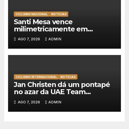
CICLISMO NACIONAL
NOTÍCIAS
Santi Mesa vence
milimetricamente em
Albufeira, Rui Oliveira
AGO 7, 2026
ADMIN
mantém a amarela da Volta a
Portugal
CICLISMO INTERNACIONAL
NOTÍCIAS
Jan Christen dá um pontapé
no azar da UAE Team
Emirates e vence na Volta a
AGO 7, 2026
ADMIN
Polónia