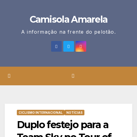
Skip
to
Camisola Amarela
content
A informação na frente do pelotão.
CICLISMO INTERNACIONAL
NOTÍCIAS
Duplo festejo para a