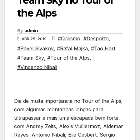
Team Sky no Tour of
the Alps
By
admin
#Ciclismo
,
#Desporto
,
ABR 25, 2019
#Pavel Sivakov
,
#Rafal Majka
,
#Tao Hart
,
#Team Sky
,
#Tour of the Alps
,
#Vincenzo Nibali
Dia de muita importância no Tour of the Alps,
com algumas montanhas longas para
ultrapassar e mais uma escapada bem forte,
com Andrey Zeits, Alexis Vuillermoz, Aldemar
Reyes, Antonio Nibali, Elie Gesbert, Sergio