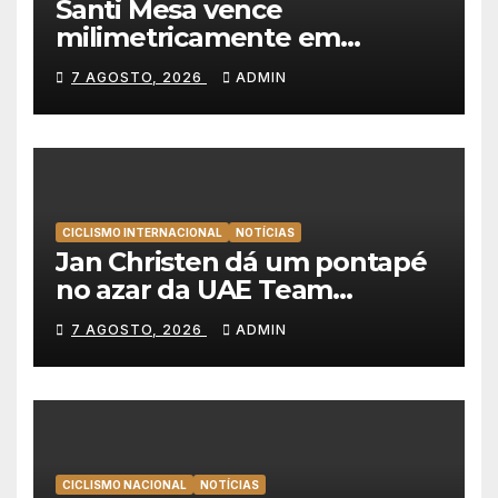
Santi Mesa vence
milimetricamente em
Albufeira, Rui Oliveira
7 AGOSTO, 2026
ADMIN
mantém a amarela da Volta a
Portugal
CICLISMO INTERNACIONAL
NOTÍCIAS
Jan Christen dá um pontapé
no azar da UAE Team
Emirates e vence na Volta a
7 AGOSTO, 2026
ADMIN
Polónia
CICLISMO NACIONAL
NOTÍCIAS