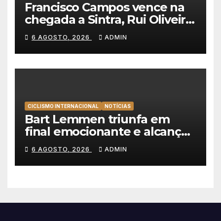
Francisco Campos vence na
chegada a Sintra, Rui Oliveira
veste de amarelo na Volta a
6 AGOSTO, 2026
ADMIN
Portugal
CICLISMO INTERNACIONAL
NOTÍCIAS
Bart Lemmen triunfa em
final emocionante e alcança
a primeira vitória da carreira
6 AGOSTO, 2026
ADMIN
na Volta à Polónia