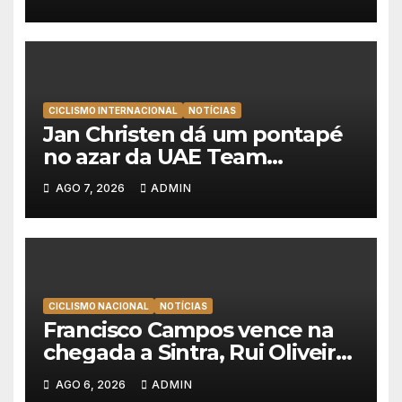
mantém a amarela da Volta a
Portugal
CICLISMO INTERNACIONAL
NOTÍCIAS
Jan Christen dá um pontapé
no azar da UAE Team
Emirates e vence na Volta a
AGO 7, 2026
ADMIN
Polónia
CICLISMO NACIONAL
NOTÍCIAS
Francisco Campos vence na
chegada a Sintra, Rui Oliveira
veste de amarelo na Volta a
AGO 6, 2026
ADMIN
Portugal