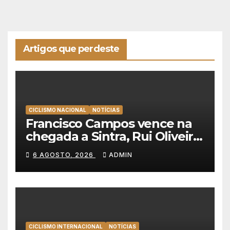
Artigos que perdeste
CICLISMO NACIONAL
NOTÍCIAS
Francisco Campos vence na
chegada a Sintra, Rui Oliveira
veste de amarelo na Volta a
6 AGOSTO, 2026
ADMIN
Portugal
CICLISMO INTERNACIONAL
NOTÍCIAS