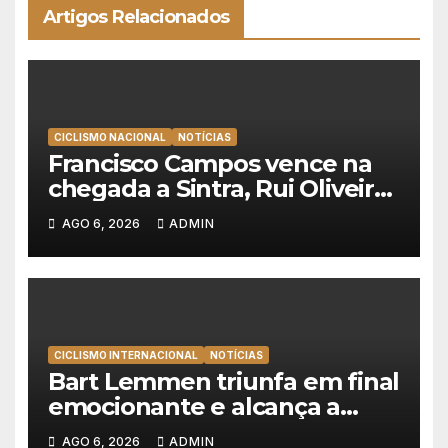
Artigos Relacionados
CICLISMO NACIONAL
NOTÍCIAS
Francisco Campos vence na
chegada a Sintra, Rui Oliveira
veste de amarelo na Volta a
AGO 6, 2026
ADMIN
Portugal
CICLISMO INTERNACIONAL
NOTÍCIAS
Bart Lemmen triunfa em final
emocionante e alcança a
primeira vitória da carreira na
AGO 6, 2026
ADMIN