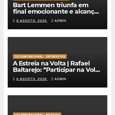
Bart Lemmen triunfa em
final emocionante e alcança
a primeira vitória da carreira
6 AGOSTO, 2026
ADMIN
na Volta à Polónia
CICLISMO NACIONAL
ENTREVISTAS
A Estreia na Volta | Rafael
Baltarejo: “Participar na Volta
a Portugal é o sonho de
6 AGOSTO, 2026
ADMIN
qualquer ciclista”
CICLISMO NACIONAL
NOTÍCIAS