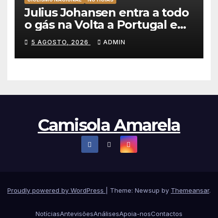
Julius Johansen entra a todo
o gás na Volta a Portugal e
lidera dobradinha da UAE
5 AGOSTO, 2026
ADMIN
Team Emirates em Lisboa
Camisola Amarela
Proudly powered by WordPress
|
Theme: Newsup by
Themeansar
.
Notícias
Antevisões
Análises
Apoia-nos
Contactos