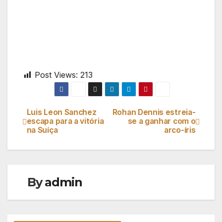
Post Views:
213
Luis Leon Sanchez
Rohan Dennis estreia-
Navegação
escapa para a vitória
se a ganhar com o
na Suíça
arco-íris
de
artigos
By
admin