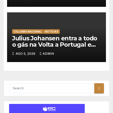
Volta à Polónia
CICLISMO NACIONAL
NOTÍCIAS
Julius Johansen entra a todo
o gás na Volta a Portugal e
lidera dobradinha da UAE
AGO 5, 2026
ADMIN
Team Emirates em Lisboa