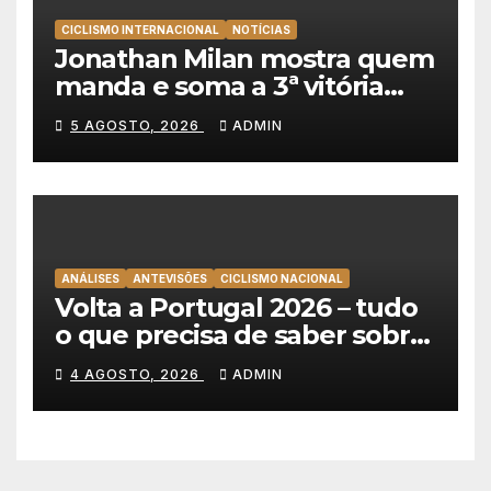
CICLISMO INTERNACIONAL
NOTÍCIAS
Jonathan Milan mostra quem
manda e soma a 3ª vitória
consecutiva na Volta a
5 AGOSTO, 2026
ADMIN
Polónia
ANÁLISES
ANTEVISÕES
CICLISMO NACIONAL
Volta a Portugal 2026 – tudo
o que precisa de saber sobre
as equipas e o percurso
4 AGOSTO, 2026
ADMIN