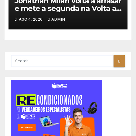
Jonathan Milan volta a arrasar
e mete a segunda na Volta a
Polónia 2026
AGO 4, 2026
ADMIN