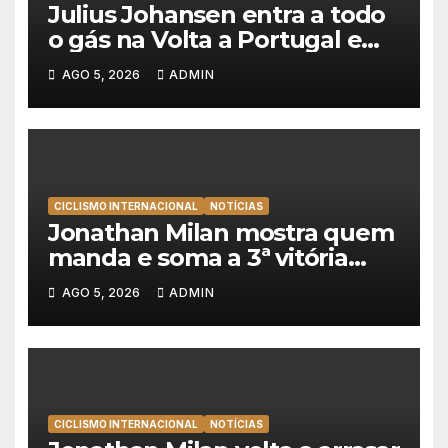
Julius Johansen entra a todo
o gás na Volta a Portugal e
lidera dobradinha da UAE
AGO 5, 2026
ADMIN
Team Emirates em Lisboa
CICLISMO INTERNACIONAL
NOTÍCIAS
Jonathan Milan mostra quem
manda e soma a 3ª vitória
consecutiva na Volta a
AGO 5, 2026
ADMIN
Polónia
CICLISMO INTERNACIONAL
NOTÍCIAS