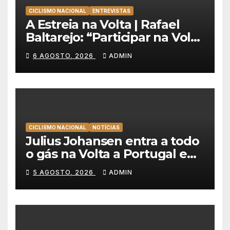
CICLISMO NACIONAL
ENTREVISTAS
A Estreia na Volta | Rafael
Baltarejo: “Participar na Volta
a Portugal é o sonho de
6 AGOSTO, 2026
ADMIN
qualquer ciclista”
CICLISMO NACIONAL
NOTÍCIAS
Julius Johansen entra a todo
o gás na Volta a Portugal e
lidera dobradinha da UAE
5 AGOSTO, 2026
ADMIN
Team Emirates em Lisboa