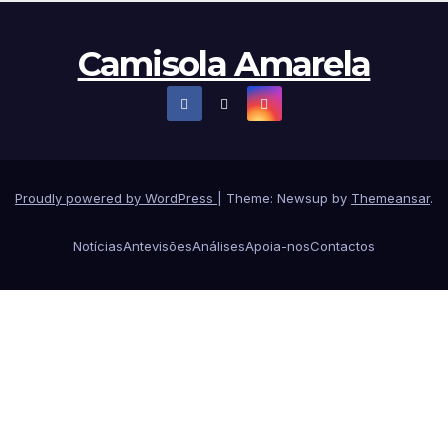
Camisola Amarela
Proudly powered by WordPress
|
Theme: Newsup by
Themeansar
.
Notícias
Antevisões
Análises
Apoia-nos
Contactos