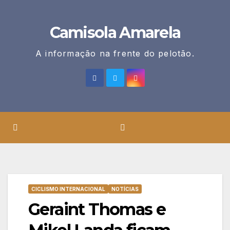
Skip
to
Camisola Amarela
content
A informação na frente do pelotão.
CICLISMO INTERNACIONAL
NOTÍCIAS
Geraint Thomas e