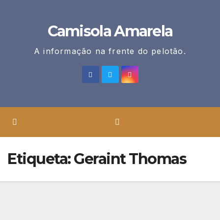
Skip
to
Camisola Amarela
content
A informação na frente do pelotão.
Etiqueta:
Geraint Thomas