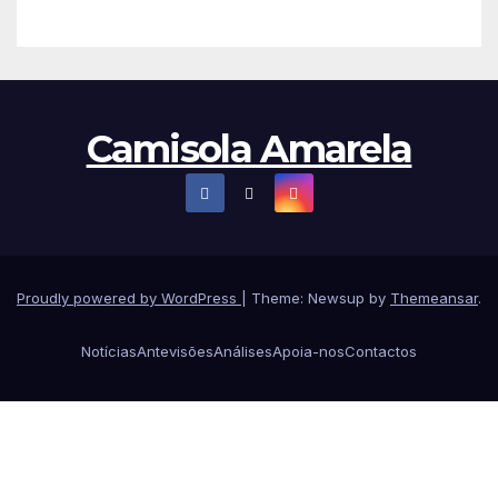
Camisola Amarela
Proudly powered by WordPress
|
Theme: Newsup by
Themeansar
.
Notícias
Antevisões
Análises
Apoia-nos
Contactos