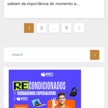
sabiam da importância do momento e…
Paginação
1
2
…
5
dos
conteúdos