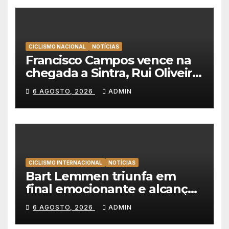
CICLISMO NACIONAL
NOTÍCIAS
Francisco Campos vence na
chegada a Sintra, Rui Oliveira
veste de amarelo na Volta a
6 AGOSTO, 2026
ADMIN
Portugal
CICLISMO INTERNACIONAL
NOTÍCIAS
Bart Lemmen triunfa em
final emocionante e alcança
a primeira vitória da carreira
6 AGOSTO, 2026
ADMIN
na Volta à Polónia