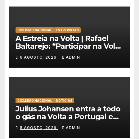
CICLISMO NACIONAL
ENTREVISTAS
A Estreia na Volta | Rafael
Baltarejo: “Participar na Volta
a Portugal é o sonho de
6 AGOSTO, 2026
ADMIN
qualquer ciclista”
CICLISMO NACIONAL
NOTÍCIAS
Julius Johansen entra a todo
o gás na Volta a Portugal e
lidera dobradinha da UAE
5 AGOSTO, 2026
ADMIN
Team Emirates em Lisboa