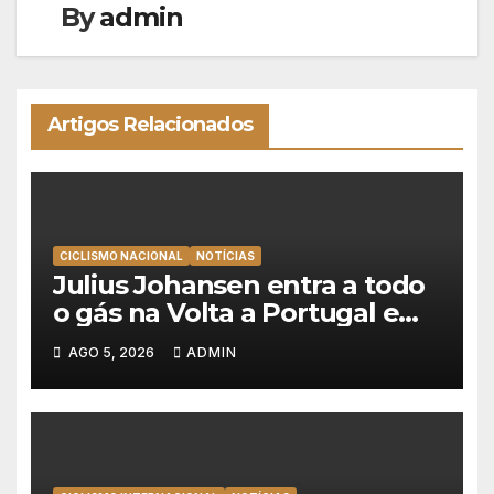
By
admin
Artigos Relacionados
CICLISMO NACIONAL
NOTÍCIAS
Julius Johansen entra a todo
o gás na Volta a Portugal e
lidera dobradinha da UAE
AGO 5, 2026
ADMIN
Team Emirates em Lisboa