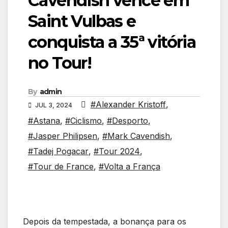
Cavendish vence em
Saint Vulbas e
conquista a 35ª vitória
no Tour!
By
admin
#Alexander Kristoff
,
JUL 3, 2024
#Astana
,
#Ciclismo
,
#Desporto
,
#Jasper Philipsen
,
#Mark Cavendish
,
#Tadej Pogacar
,
#Tour 2024
,
#Tour de France
,
#Volta a França
Depois da tempestada, a bonança para os