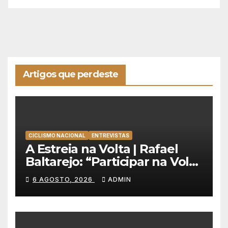
Artigos que perdeste
CICLISMO NACIONAL
ENTREVISTAS
A Estreia na Volta | Rafael
Baltarejo: “Participar na Volta
a Portugal é o sonho de
6 AGOSTO, 2026
ADMIN
qualquer ciclista”