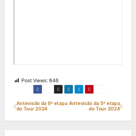
Post Views:
846
Antevisão da 6ª etapa
Antevisão da 5ª etapa
Navegação
do Tour 2024
do Tour 2024
de
artigos