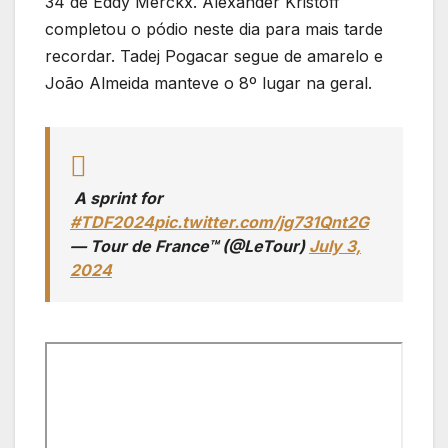
34 de Eddy Merckx. Alexander Kristoff
completou o pódio neste dia para mais tarde
recordar. Tadej Pogacar segue de amarelo e
João Almeida manteve o 8º lugar na geral.
️ A sprint for
#TDF2024
pic.twitter.com/jg731Qnt2G
— Tour de France™ (@LeTour)
July 3,
2024