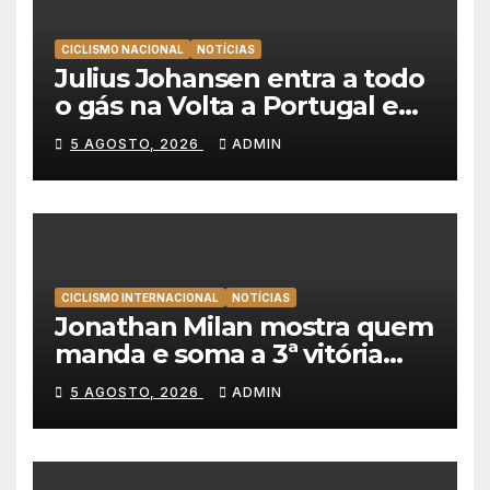
CICLISMO NACIONAL
NOTÍCIAS
Julius Johansen entra a todo
o gás na Volta a Portugal e
lidera dobradinha da UAE
5 AGOSTO, 2026
ADMIN
Team Emirates em Lisboa
CICLISMO INTERNACIONAL
NOTÍCIAS
Jonathan Milan mostra quem
manda e soma a 3ª vitória
consecutiva na Volta a
5 AGOSTO, 2026
ADMIN
Polónia