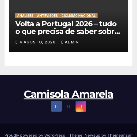
ANÁLISES
ANTEVISÕES
CICLISMO NACIONAL
Volta a Portugal 2026 – tudo
o que precisa de saber sobre
as equipas e o percurso
4 AGOSTO, 2026
ADMIN
Camisola Amarela
Proudly powered by WordPress
|
Theme: Newsup by
Themeansar
.