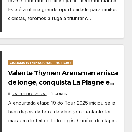
faz-se com uma difícil etapa de média montanha.
Esta é a última grande oportunidade para muitos
ciclistas, teremos a fuga a triunfar?…
CICLISMO INTERNACIONAL
NOTÍCIAS
Valente Thymen Arensman arrisca
de longe, conquista La Plagne e
bisa no Tour 2025
25 JULHO, 2025
ADMIN
A encurtada etapa 19 do Tour 2025 iniciou-se já
bem depois da hora de almoço no entanto foi
mais um dia feito a todo o gás. O início de etapa…