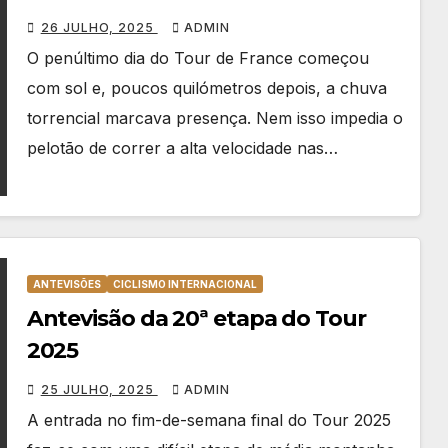
fabulosa exibição na etapa 20 do
26 JULHO, 2025
ADMIN
Tour
O penúltimo dia do Tour de France começou
com sol e, poucos quilómetros depois, a chuva
torrencial marcava presença. Nem isso impedia o
pelotão de correr a alta velocidade nas…
ANTEVISÕES
CICLISMO INTERNACIONAL
Antevisão da 20ª etapa do Tour
2025
25 JULHO, 2025
ADMIN
A entrada no fim-de-semana final do Tour 2025