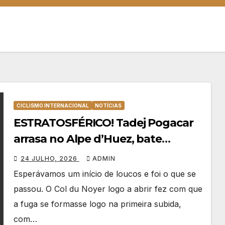
CICLISMO INTERNACIONAL
NOTÍCIAS
ESTRATOSFÉRICO! Tadej Pogacar
arrasa no Alpe d’Huez, bate
recorde de subida e vence pela 5ª
24 JULHO, 2026
ADMIN
vez no Tour 2026!
Esperávamos um início de loucos e foi o que se
passou. O Col du Noyer logo a abrir fez com que
a fuga se formasse logo na primeira subida,
com…