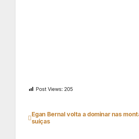
Post Views:
205
Egan Bernal volta a dominar nas mon
Navegação
suíças
de