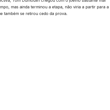
ectiva, Tom Dumoulin chegou com o joelho bastante mal
po, mas ainda terminou a etapa, não viria a partir para a
e também se retirou cedo da prova.