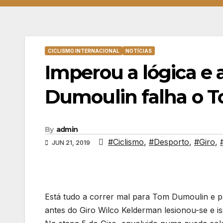
CICLISMO INTERNACIONAL
NOTÍCIAS
Imperou a lógica e
Dumoulin falha o T
By
admin
#Ciclismo
,
#Desporto
,
#Giro
,
JUN 21, 2019
Está tudo a correr mal para Tom Dumoulin e p
antes do Giro Wilco Kelderman lesionou-se e i