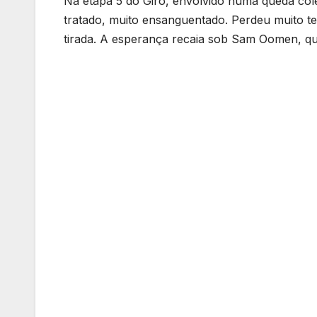
Na etapa 5 do Giro, envolvido numa queda col
tratado, muito ensanguentado. Perdeu muito tem
tirada. A esperança recaia sob Sam Oomen, qu