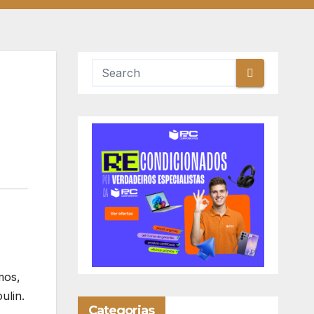
mos,
ulin.
Categorias