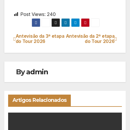
Post Views:
240
Antevisão da 3ª etapa
Antevisão da 2ª etapa
Navegação
do Tour 2026
do Tour 2026
de
artigos
By
admin
Artigos Relacionados