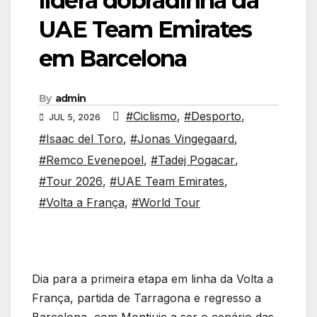
lidera dobradinha da
UAE Team Emirates
em Barcelona
By
admin
#Ciclismo
,
#Desporto
,
JUL 5, 2026
#Isaac del Toro
,
#Jonas Vingegaard
,
#Remco Evenepoel
,
#Tadej Pogacar
,
#Tour 2026
,
#UAE Team Emirates
,
#Volta a França
,
#World Tour
Dia para a primeira etapa em linha da Volta a
França, partida de Tarragona e regresso a