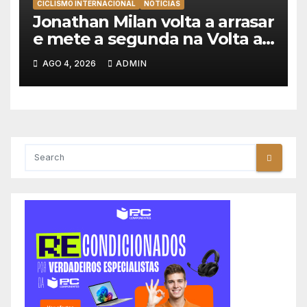
CICLISMO INTERNACIONAL
NOTÍCIAS
Jonathan Milan volta a arrasar
e mete a segunda na Volta a
Polónia 2026
AGO 4, 2026
ADMIN