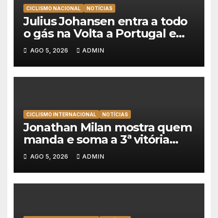
CICLISMO NACIONAL
NOTÍCIAS
Julius Johansen entra a todo
o gás na Volta a Portugal e
lidera dobradinha da UAE
AGO 5, 2026
ADMIN
Team Emirates em Lisboa
CICLISMO INTERNACIONAL
NOTÍCIAS
Jonathan Milan mostra quem
manda e soma a 3ª vitória
consecutiva na Volta a
AGO 5, 2026
ADMIN
Polónia