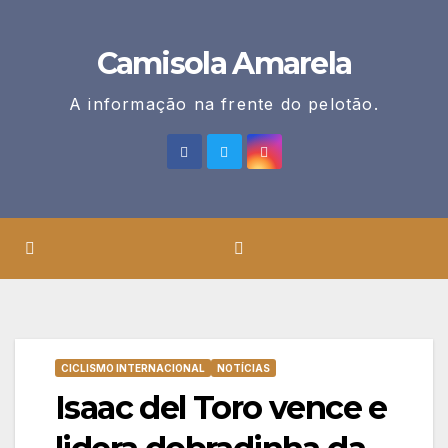
Skip
to
Camisola Amarela
content
A informação na frente do pelotão.
CICLISMO INTERNACIONAL
NOTÍCIAS
Isaac del Toro vence e