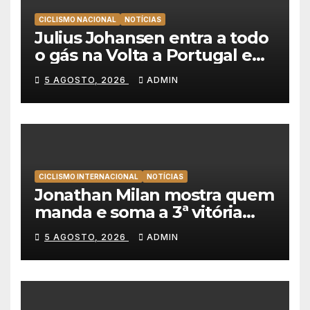
CICLISMO NACIONAL
NOTÍCIAS
Julius Johansen entra a todo
o gás na Volta a Portugal e
lidera dobradinha da UAE
5 AGOSTO, 2026
ADMIN
Team Emirates em Lisboa
CICLISMO INTERNACIONAL
NOTÍCIAS
Jonathan Milan mostra quem
manda e soma a 3ª vitória
consecutiva na Volta a
5 AGOSTO, 2026
ADMIN
Polónia