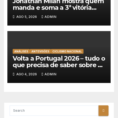
Jonathan Milan mostra quem
manda e soma a 3ª vitória
consecutiva na Volta a
AGO 5, 2026
ADMIN
Polónia
ANÁLISES
ANTEVISÕES
CICLISMO NACIONAL
Volta a Portugal 2026 – tudo o
que precisa de saber sobre as
equipas e o percurso
AGO 4, 2026
ADMIN