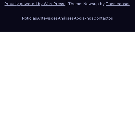
Proudly powered by WordPress
|
Theme: Newsup by
Themeansar
.
Notícias
Antevisões
Análises
Apoia-nos
Contactos