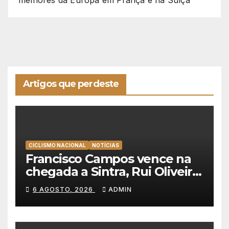
melhores da Europa em França e na Suíça
Artigos que perdeste
CICLISMO NACIONAL
NOTÍCIAS
Francisco Campos vence na
chegada a Sintra, Rui Oliveira
veste de amarelo na Volta a
6 AGOSTO, 2026
ADMIN
Portugal