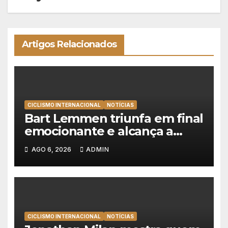
Artigos Relacionados
CICLISMO INTERNACIONAL
NOTÍCIAS
Bart Lemmen triunfa em final
emocionante e alcança a
primeira vitória da carreira na
AGO 6, 2026
ADMIN
Volta à Polónia
CICLISMO INTERNACIONAL
NOTÍCIAS