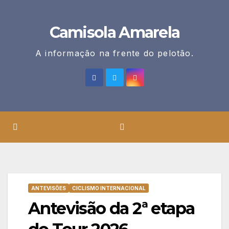
Skip
to
Camisola Amarela
content
A informação na frente do pelotão.
ANTEVISÕES
CICLISMO INTERNACIONAL
Antevisão da 2ª etapa