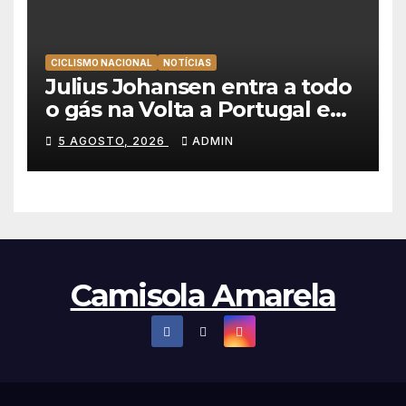
CICLISMO NACIONAL
NOTÍCIAS
Julius Johansen entra a todo
o gás na Volta a Portugal e
lidera dobradinha da UAE
5 AGOSTO, 2026
ADMIN
Team Emirates em Lisboa
Camisola Amarela