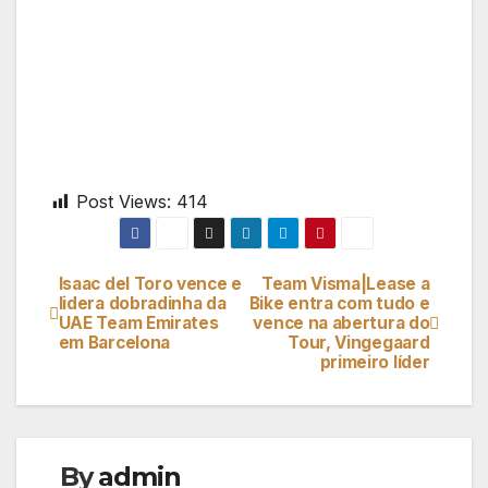
Post Views:
414
Isaac del Toro vence e
Team Visma|Lease a
Navegação
lidera dobradinha da
Bike entra com tudo e
UAE Team Emirates
vence na abertura do
de
em Barcelona
Tour, Vingegaard
primeiro líder
artigos
By
admin