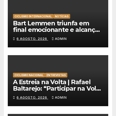
CICLISMO INTERNACIONAL
NOTÍCIAS
Bart Lemmen triunfa em
final emocionante e alcança
a primeira vitória da carreira
6 AGOSTO, 2026
ADMIN
na Volta à Polónia
CICLISMO NACIONAL
ENTREVISTAS
A Estreia na Volta | Rafael
Baltarejo: “Participar na Volta
a Portugal é o sonho de
6 AGOSTO, 2026
ADMIN
qualquer ciclista”