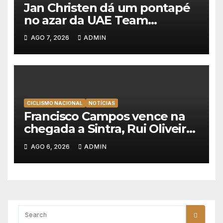
Jan Christen dá um pontapé
no azar da UAE Team
Emirates e vence na Volta a
AGO 7, 2026
ADMIN
Polónia
CICLISMO NACIONAL
NOTÍCIAS
Francisco Campos vence na
chegada a Sintra, Rui Oliveira
veste de amarelo na Volta a
AGO 6, 2026
ADMIN
Portugal