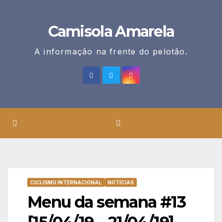
Skip
to
Camisola Amarela
content
A informação na frente do pelotão.
CICLISMO INTERNACIONAL
NOTÍCIAS
Menu da semana #13