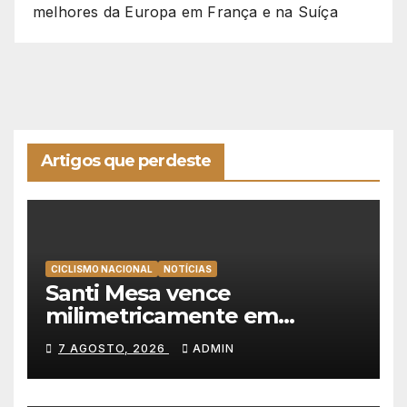
melhores da Europa em França e na Suíça
Artigos que perdeste
CICLISMO NACIONAL
NOTÍCIAS
Santi Mesa vence
milimetricamente em
Albufeira, Rui Oliveira
7 AGOSTO, 2026
ADMIN
mantém a amarela da Volta a
Portugal