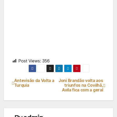
Post Views:
356
Antevisão da Volta a
Joni Brandão volta aos
Navegação
Turquia
triunfos na Covilhã,
Avila fica com a geral
de
artigos