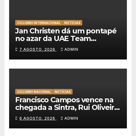
CICLISMO INTERNACIONAL
NOTÍCIAS
Jan Christen dá um pontapé
no azar da UAE Team
Emirates e vence na Volta a
7 AGOSTO, 2026
ADMIN
Polónia
CICLISMO NACIONAL
NOTÍCIAS
Francisco Campos vence na
chegada a Sintra, Rui Oliveira
veste de amarelo na Volta a
6 AGOSTO, 2026
ADMIN
Portugal