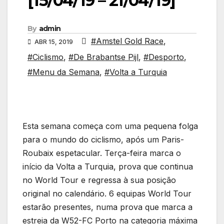
[15/04/19 – 21/04/19]
By
admin
#Amstel Gold Race
,
ABR 15, 2019
#Ciclismo
,
#De Brabantse Pijl
,
#Desporto
,
#Menu da Semana
,
#Volta a Turquia
Esta semana começa com uma pequena folga
para o mundo do ciclismo, após um Paris-
Roubaix espetacular. Terça-feira marca o
início da Volta a Turquia, prova que continua
no World Tour e regressa à sua posição
original no calendário. 6 equipas World Tour
estarão presentes, numa prova que marca a
estreia da W52-FC Porto na categoria máxima