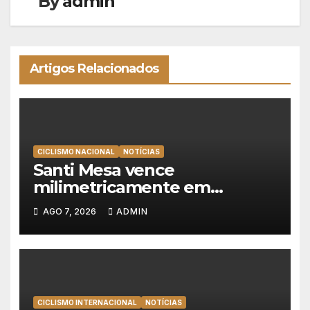
By
admin
Artigos Relacionados
CICLISMO NACIONAL
NOTÍCIAS
Santi Mesa vence
milimetricamente em
Albufeira, Rui Oliveira
AGO 7, 2026
ADMIN
mantém a amarela da Volta a
Portugal
CICLISMO INTERNACIONAL
NOTÍCIAS