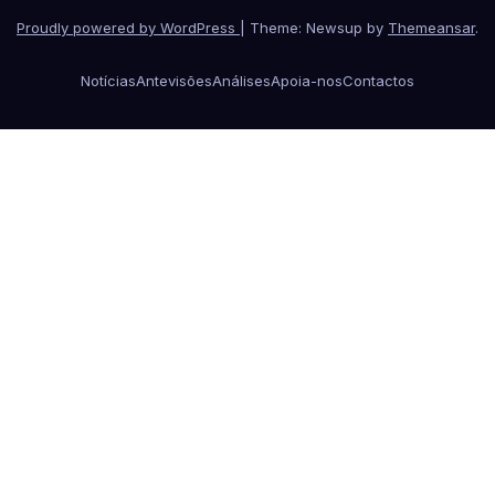
Proudly powered by WordPress
|
Theme: Newsup by
Themeansar
.
Notícias
Antevisões
Análises
Apoia-nos
Contactos