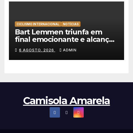
CICLISMO INTERNACIONAL
NOTÍCIAS
Bart Lemmen triunfa em
final emocionante e alcança
a primeira vitória da carreira
6 AGOSTO, 2026
ADMIN
na Volta à Polónia
Camisola Amarela