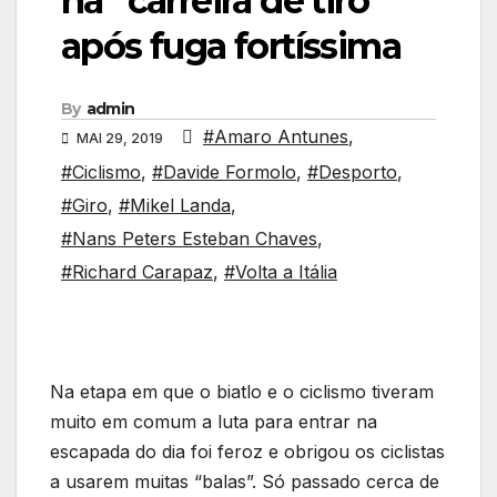
na “carreira de tiro”
após fuga fortíssima
By
admin
#Amaro Antunes
,
MAI 29, 2019
#Ciclismo
,
#Davide Formolo
,
#Desporto
,
#Giro
,
#Mikel Landa
,
#Nans Peters Esteban Chaves
,
#Richard Carapaz
,
#Volta a Itália
Na etapa em que o biatlo e o ciclismo tiveram
muito em comum a luta para entrar na
escapada do dia foi feroz e obrigou os ciclistas
a usarem muitas “balas”. Só passado cerca de