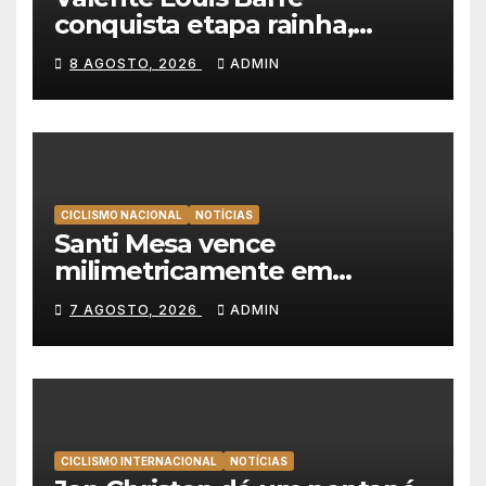
conquista etapa rainha,
Christian Scaroni é o novo
8 AGOSTO, 2026
ADMIN
líder da Volta a Polónia
CICLISMO NACIONAL
NOTÍCIAS
Santi Mesa vence
milimetricamente em
Albufeira, Rui Oliveira
7 AGOSTO, 2026
ADMIN
mantém a amarela da Volta a
Portugal
CICLISMO INTERNACIONAL
NOTÍCIAS