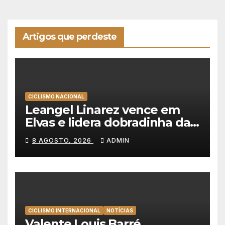
Artigos que perdeste
CICLISMO NACIONAL
Leangel Linarez vence em
Elvas e lidera dobradinha da
Tavfer-Ovos Matinados-
8 AGOSTO, 2026
ADMIN
Mortágua
CICLISMO INTERNACIONAL
NOTÍCIAS
Valente Louis Barré