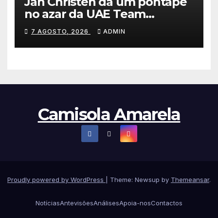
Jan Christen dá um pontapé
no azar da UAE Team
Emirates e vence na Volta a
7 AGOSTO, 2026
ADMIN
Polónia
Camisola Amarela
Proudly powered by WordPress
|
Theme: Newsup by
Themeansar
.
Notícias
Antevisões
Análises
Apoia-nos
Contactos