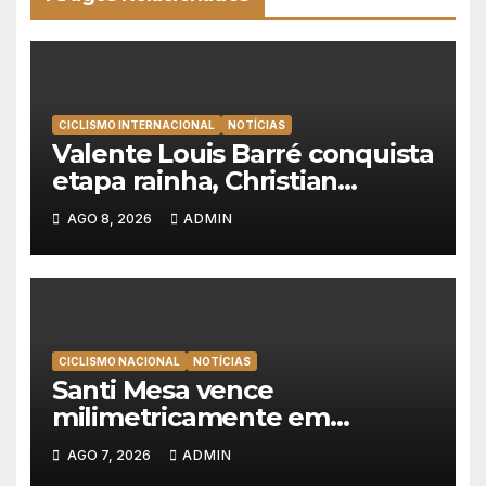
CICLISMO INTERNACIONAL
NOTÍCIAS
Valente Louis Barré conquista
etapa rainha, Christian
Scaroni é o novo líder da
AGO 8, 2026
ADMIN
Volta a Polónia
CICLISMO NACIONAL
NOTÍCIAS
Santi Mesa vence
milimetricamente em
Albufeira, Rui Oliveira
AGO 7, 2026
ADMIN
mantém a amarela da Volta a