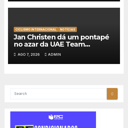
Portugal
CICLISMO INTERNACIONAL
NOTÍCIAS
Jan Christen dá um pontapé
no azar da UAE Team
Emirates e vence na Volta a
AGO 7, 2026
ADMIN
Polónia