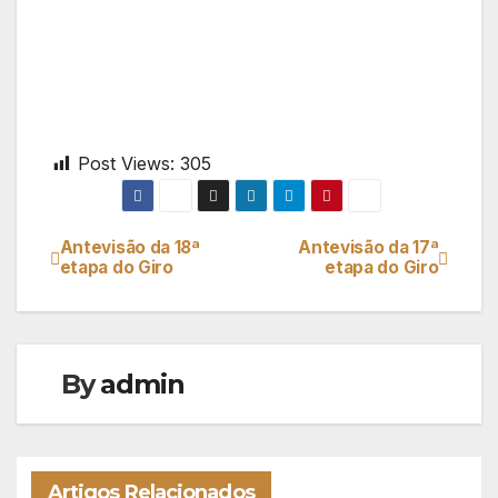
Post Views:
305
Antevisão da 18ª
Antevisão da 17ª
Navegação
etapa do Giro
etapa do Giro
de
artigos
By
admin
Artigos Relacionados