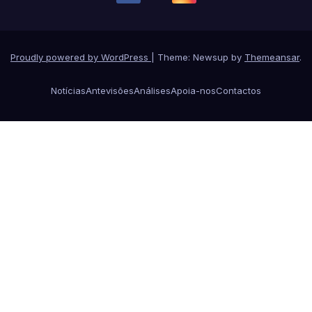
Proudly powered by WordPress
|
Theme: Newsup by
Themeansar
.
Notícias
Antevisões
Análises
Apoia-nos
Contactos