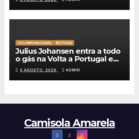
qualquer ciclista”
CICLISMO NACIONAL
NOTÍCIAS
Julius Johansen entra a todo
o gás na Volta a Portugal e
lidera dobradinha da UAE
5 AGOSTO, 2026
ADMIN
Team Emirates em Lisboa
Camisola Amarela