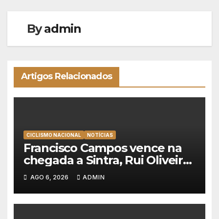
artigos
By
admin
Artigos Relacionados
CICLISMO NACIONAL
NOTÍCIAS
Francisco Campos vence na
chegada a Sintra, Rui Oliveira
veste de amarelo na Volta a
AGO 6, 2026
ADMIN
Portugal