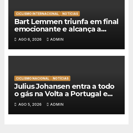
CICLISMO INTERNACIONAL
NOTÍCIAS
Bart Lemmen triunfa em final
emocionante e alcança a
primeira vitória da carreira na
AGO 6, 2026
ADMIN
Volta à Polónia
CICLISMO NACIONAL
NOTÍCIAS
Julius Johansen entra a todo
o gás na Volta a Portugal e
lidera dobradinha da UAE
AGO 5, 2026
ADMIN
Team Emirates em Lisboa