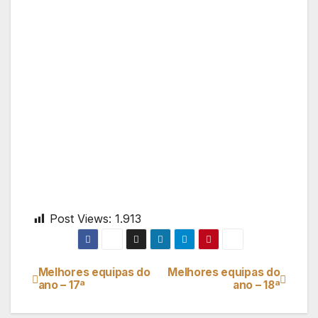
Post Views:
1.913
Melhores equipas do
Melhores equipas do
Navegação
ano – 17ª
ano – 18ª
de