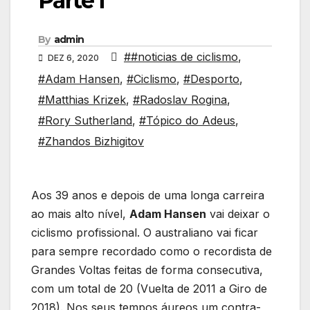
Parte I
By
admin
##noticias de ciclismo
,
DEZ 6, 2020
#Adam Hansen
,
#Ciclismo
,
#Desporto
,
#Matthias Krizek
,
#Radoslav Rogina
,
#Rory Sutherland
,
#Tópico do Adeus
,
#Zhandos Bizhigitov
Aos 39 anos e depois de uma longa carreira
ao mais alto nível,
Adam Hansen
vai deixar o
ciclismo profissional. O australiano vai ficar
para sempre recordado como o recordista de
Grandes Voltas feitas de forma consecutiva,
com um total de 20 (Vuelta de 2011 a Giro de
2018). Nos seus tempos áureos um contra-