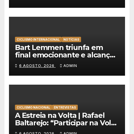
Portugal
CICLISMO INTERNACIONAL
NOTÍCIAS
Bart Lemmen triunfa em
final emocionante e alcança
a primeira vitória da carreira
6 AGOSTO, 2026
ADMIN
na Volta à Polónia
CICLISMO NACIONAL
ENTREVISTAS
A Estreia na Volta | Rafael
Baltarejo: “Participar na Volta
a Portugal é o sonho de
6 AGOSTO, 2026
ADMIN