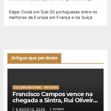
Edgar Costa
em
Sub-23 portugueses entre os
melhores da Europa em França e na Suíça
Artigos que perdeste
CICLISMO NACIONAL
NOTÍCIAS
Francisco Campos vence na
chegada a Sintra, Rui Oliveira
veste de amarelo na Volta a
6 AGOSTO, 2026
ADMIN