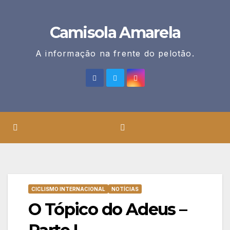
Skip
to
Camisola Amarela
content
A informação na frente do pelotão.
CICLISMO INTERNACIONAL
NOTÍCIAS
O Tópico do Adeus –