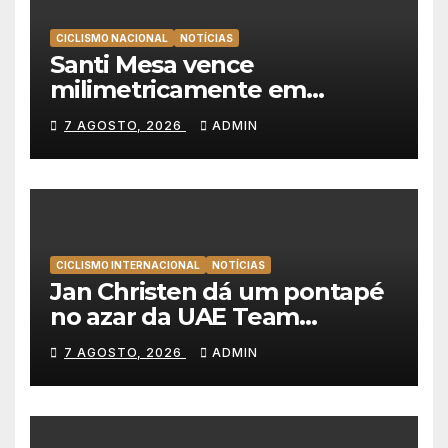
CICLISMO NACIONAL
NOTÍCIAS
Santi Mesa vence
milimetricamente em
Albufeira, Rui Oliveira
7 AGOSTO, 2026
ADMIN
mantém a amarela da Volta a
Portugal
CICLISMO INTERNACIONAL
NOTÍCIAS
Jan Christen dá um pontapé
no azar da UAE Team
Emirates e vence na Volta a
7 AGOSTO, 2026
ADMIN
Polónia