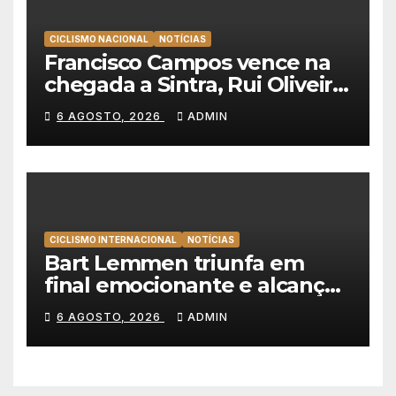
CICLISMO NACIONAL
NOTÍCIAS
Francisco Campos vence na
chegada a Sintra, Rui Oliveira
veste de amarelo na Volta a
6 AGOSTO, 2026
ADMIN
Portugal
CICLISMO INTERNACIONAL
NOTÍCIAS
Bart Lemmen triunfa em
final emocionante e alcança
a primeira vitória da carreira
6 AGOSTO, 2026
ADMIN
na Volta à Polónia