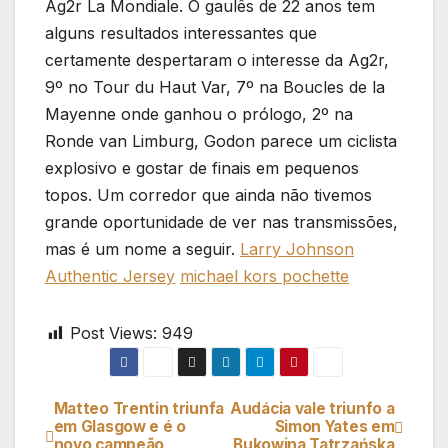
Ag2r La Mondiale. O gaulês de 22 anos tem
alguns resultados interessantes que
certamente despertaram o interesse da Ag2r,
9º no Tour du Haut Var, 7º na Boucles de la
Mayenne onde ganhou o prólogo, 2º na
Ronde van Limburg, Godon parece um ciclista
explosivo e gostar de finais em pequenos
topos. Um corredor que ainda não tivemos
grande oportunidade de ver nas transmissões,
mas é um nome a seguir.
Larry Johnson
Authentic Jersey
michael kors pochette
Post Views:
949
Matteo Trentin triunfa
Audácia vale triunfo a
Navegação
em Glasgow e é o
Simon Yates em
novo campeão
Bukowina Tatrzańska