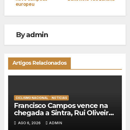
de
europeu
artigos
By
admin
Artigos Relacionados
CICLISMO NACIONAL
NOTÍCIAS
Francisco Campos vence na
chegada a Sintra, Rui Oliveira
veste de amarelo na Volta a
AGO 6, 2026
ADMIN
Portugal