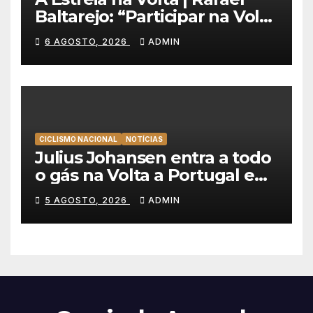
Baltarejo: “Participar na Volta
a Portugal é o sonho de
6 AGOSTO, 2026
ADMIN
qualquer ciclista”
CICLISMO NACIONAL
NOTÍCIAS
Julius Johansen entra a todo
o gás na Volta a Portugal e
lidera dobradinha da UAE
5 AGOSTO, 2026
ADMIN
Team Emirates em Lisboa