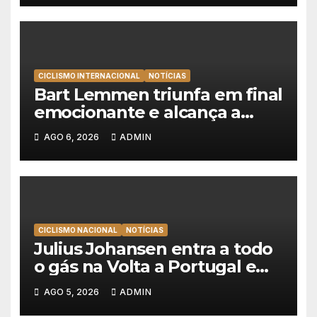
CICLISMO INTERNACIONAL
NOTÍCIAS
Bart Lemmen triunfa em final
emocionante e alcança a
primeira vitória da carreira na
AGO 6, 2026
ADMIN
Volta à Polónia
CICLISMO NACIONAL
NOTÍCIAS
Julius Johansen entra a todo
o gás na Volta a Portugal e
lidera dobradinha da UAE
AGO 5, 2026
ADMIN
Team Emirates em Lisboa