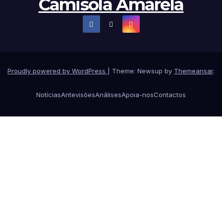
Camisola Amarela
Proudly powered by WordPress
|
Theme: Newsup by
Themeansar
.
Notícias
Antevisões
Análises
Apoia-nos
Contactos