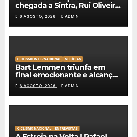
chegada a Sintra, Rui Oliveira
veste de amarelo na Volta a
6 AGOSTO, 2026
ADMIN
Portugal
CICLISMO INTERNACIONAL
NOTÍCIAS
Bart Lemmen triunfa em
final emocionante e alcança
a primeira vitória da carreira
6 AGOSTO, 2026
ADMIN
na Volta à Polónia
CICLISMO NACIONAL
ENTREVISTAS
A Estreia na Volta | Rafael