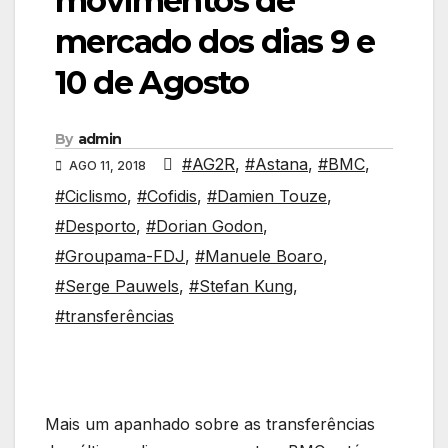
movimentos de
mercado dos dias 9 e
10 de Agosto
By
admin
#AG2R
,
#Astana
,
#BMC
,
AGO 11, 2018
#Ciclismo
,
#Cofidis
,
#Damien Touze
,
#Desporto
,
#Dorian Godon
,
#Groupama-FDJ
,
#Manuele Boaro
,
#Serge Pauwels
,
#Stefan Kung
,
#transferências
Mais um apanhado sobre as transferências