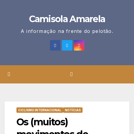
Skip
to
Camisola Amarela
content
A informação na frente do pelotão.
CICLISMO INTERNACIONAL
NOTÍCIAS
Os (muitos)