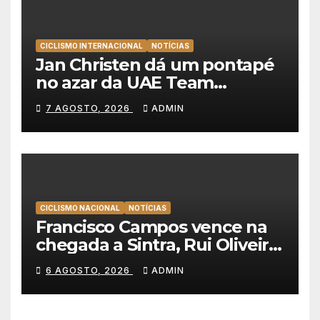
CICLISMO INTERNACIONAL
NOTÍCIAS
Jan Christen dá um pontapé
no azar da UAE Team
Emirates e vence na Volta a
7 AGOSTO, 2026
ADMIN
Polónia
CICLISMO NACIONAL
NOTÍCIAS
Francisco Campos vence na
chegada a Sintra, Rui Oliveira
veste de amarelo na Volta a
6 AGOSTO, 2026
ADMIN
Portugal