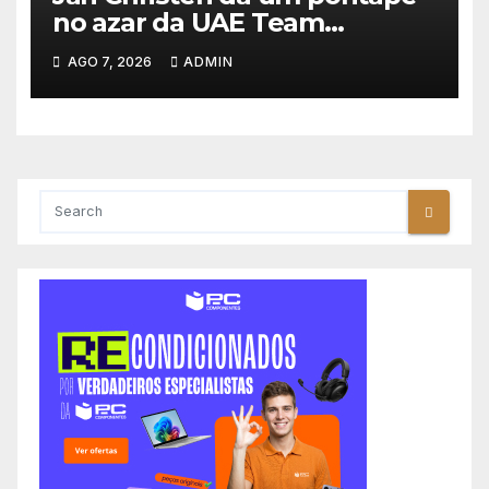
no azar da UAE Team
Emirates e vence na Volta a
AGO 7, 2026
ADMIN
Polónia