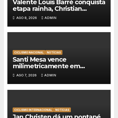
Valente Louis Barré conquista
etapa rainha, Christian
Scaroni é o novo líder da
AGO 8, 2026
ADMIN
Volta a Polónia
CICLISMO NACIONAL
NOTÍCIAS
Santi Mesa vence
milimetricamente em
Albufeira, Rui Oliveira
AGO 7, 2026
ADMIN
mantém a amarela da Volta a
Portugal
CICLISMO INTERNACIONAL
NOTÍCIAS
Jan Christen dá um pontapé