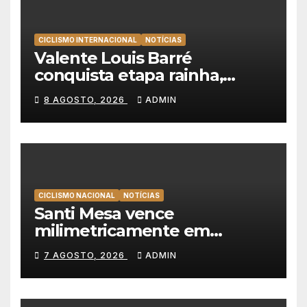
CICLISMO INTERNACIONAL
NOTÍCIAS
Valente Louis Barré
conquista etapa rainha,
Christian Scaroni é o novo
8 AGOSTO, 2026
ADMIN
líder da Volta a Polónia
CICLISMO NACIONAL
NOTÍCIAS
Santi Mesa vence
milimetricamente em
Albufeira, Rui Oliveira
7 AGOSTO, 2026
ADMIN
mantém a amarela da Volta a
Portugal