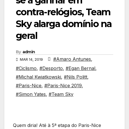
se a ganhar em
contra-relógios, Team
Sky alarga domínio na
geral
By
admin
#Amaro Antunes
,
MAR 14, 2019
#Ciclismo
,
#Desporto
,
#Egan Bernal
,
#Michal Kwiatkowski
,
#Nils Politt
,
#Paris-Nice
,
#Paris-Nice 2019
,
#Simon Yates
,
#Team Sky
Quem diria! Até à 5ª etapa do Paris-Nice