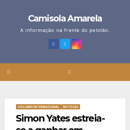
Skip
to
Camisola Amarela
content
A informação na frente do pelotão.
CICLISMO INTERNACIONAL
NOTÍCIAS
Simon Yates estreia-