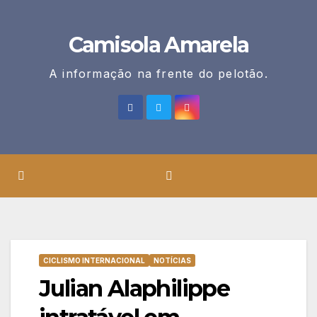
Skip
to
Camisola Amarela
content
A informação na frente do pelotão.
CICLISMO INTERNACIONAL
NOTÍCIAS
Julian Alaphilippe