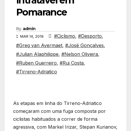
intratável em
Pomarance
By
admin
#Ciclismo
,
#Desporto
,
MAR 14, 2019
#Greg van Avermaet
,
#José Gonçalves
,
#Julian Alaphilippe
,
#Nelson Oliveira
,
#Ruben Guerreiro
,
#Rui Costa
,
#Tirreno-Adriatico
As etapas em linha do Tirreno-Adriatico
começaram com uma fuga composta por
ciclistas habituados a correr de forma
agressiva, com Markel Irizar, Stepan Kurianov,