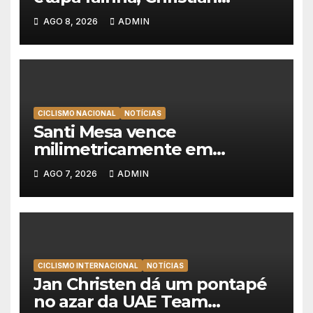
Scaroni é o novo líder da
AGO 8, 2026
ADMIN
Volta a Polónia
CICLISMO NACIONAL
NOTÍCIAS
Santi Mesa vence
milimetricamente em
Albufeira, Rui Oliveira
AGO 7, 2026
ADMIN
mantém a amarela da Volta a
Portugal
CICLISMO INTERNACIONAL
NOTÍCIAS
Jan Christen dá um pontapé
no azar da UAE Team