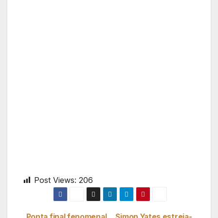
Post Views:
206
Ponta final fenomenal
Simon Yates estreia-