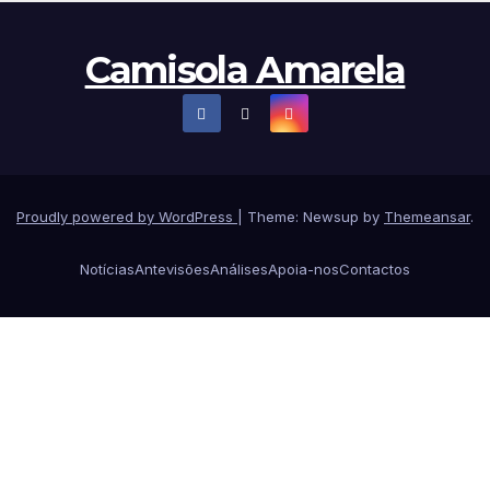
Camisola Amarela
Proudly powered by WordPress
|
Theme: Newsup by
Themeansar
.
Notícias
Antevisões
Análises
Apoia-nos
Contactos