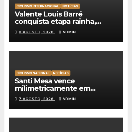
CICLISMO INTERNACIONAL
NOTÍCIAS
Valente Louis Barré
conquista etapa rainha,
Christian Scaroni é o novo
8 AGOSTO, 2026
ADMIN
líder da Volta a Polónia
CICLISMO NACIONAL
NOTÍCIAS
Santi Mesa vence
milimetricamente em
Albufeira, Rui Oliveira
7 AGOSTO, 2026
ADMIN
mantém a amarela da Volta a
Portugal