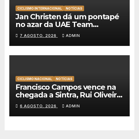
CICLISMO INTERNACIONAL
NOTÍCIAS
Jan Christen dá um pontapé
no azar da UAE Team
Emirates e vence na Volta a
7 AGOSTO, 2026
ADMIN
Polónia
CICLISMO NACIONAL
NOTÍCIAS
Francisco Campos vence na
chegada a Sintra, Rui Oliveira
veste de amarelo na Volta a
6 AGOSTO, 2026
ADMIN
Portugal