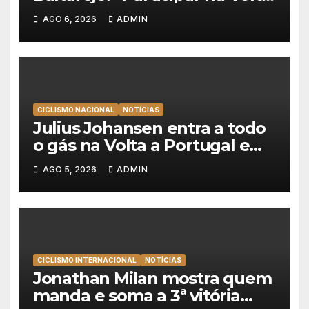
a Portugal é o sonho de
AGO 6, 2026
ADMIN
qualquer ciclista”
CICLISMO NACIONAL
NOTÍCIAS
Julius Johansen entra a todo
o gás na Volta a Portugal e
lidera dobradinha da UAE
AGO 5, 2026
ADMIN
Team Emirates em Lisboa
CICLISMO INTERNACIONAL
NOTÍCIAS
Jonathan Milan mostra quem
manda e soma a 3ª vitória