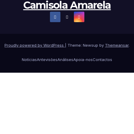
Camisola Amarela
Proudly powered by WordPress
|
Theme: Newsup by
Themeansar
.
Notícias
Antevisões
Análises
Apoia-nos
Contactos