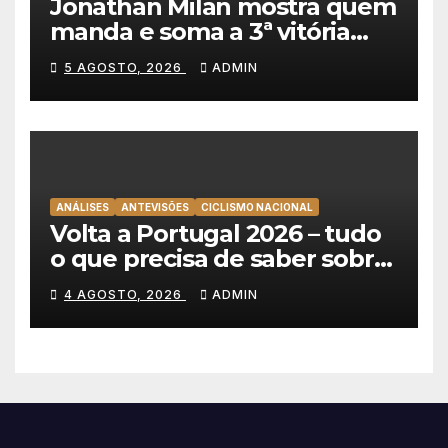
Jonathan Milan mostra quem
manda e soma a 3ª vitória
consecutiva na Volta a
5 AGOSTO, 2026
ADMIN
Polónia
ANÁLISES
ANTEVISÕES
CICLISMO NACIONAL
Volta a Portugal 2026 – tudo
o que precisa de saber sobre
as equipas e o percurso
4 AGOSTO, 2026
ADMIN