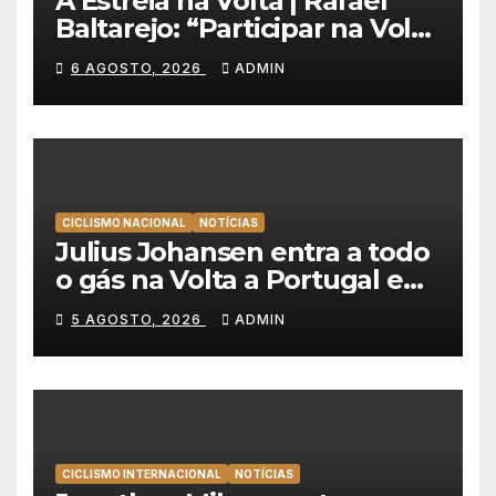
A Estreia na Volta | Rafael
Baltarejo: “Participar na Volta
a Portugal é o sonho de
6 AGOSTO, 2026
ADMIN
qualquer ciclista”
CICLISMO NACIONAL
NOTÍCIAS
Julius Johansen entra a todo
o gás na Volta a Portugal e
lidera dobradinha da UAE
5 AGOSTO, 2026
ADMIN
Team Emirates em Lisboa
CICLISMO INTERNACIONAL
NOTÍCIAS