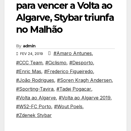
para vencer a Volta ao
Algarve, Stybar triunfa
no Malhão
By
admin
#Amaro Antunes
,
FEV 24, 2019
#CCC Team
,
#Ciclismo
,
#Desporto
,
#Enric Mas
,
#Frederico Figueiredo
,
#João Rodrigues
,
#Soren Kragh Andersen
,
#Sporting-Tavira
,
#Tadej Pogacar
,
#Volta ao Algarve
,
#Volta ao Algarve 2019
,
#W52-FC Porto
,
#Wout Poels
,
#Zdenek Stybar