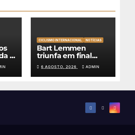
CICLISMO INTERNACIONAL
NOTÍCIAS
os
Bart Lemmen
da a
triunfa em final
ira
emocionante e
MIN
6 AGOSTO, 2026
ADMIN
o na
alcança a primeira
l
vitória da carreira na
Volta à Polónia