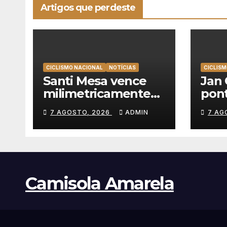
Artigos que perdeste
CICLISMO NACIONAL
NOTÍCIAS
CICLISM
Santi Mesa vence
Jan 
milimetricamente
pont
em Albufeira, Rui
UAE
7 AGOSTO, 2026
ADMIN
7 AG
Oliveira mantém a
e ve
amarela da Volta a
Poló
Portugal
Camisola Amarela