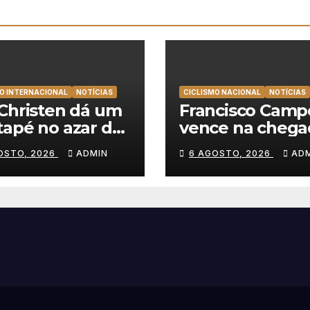
O INTERNACIONAL
NOTÍCIAS
CICLISMO NACIONAL
NOTÍCIAS
Christen dá um
Francisco Camp
apé no azar da
vence na chega
 Team Emirates
Sintra, Rui Olive
OSTO, 2026
ADMIN
6 AGOSTO, 2026
AD
nce na Volta a
veste de amarel
nia
Volta a Portuga