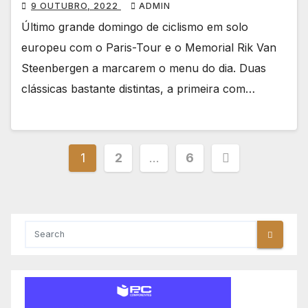
9 OUTUBRO, 2022
ADMIN
Último grande domingo de ciclismo em solo
europeu com o Paris-Tour e o Memorial Rik Van
Steenbergen a marcarem o menu do dia. Duas
clássicas bastante distintas, a primeira com…
Paginação
1
2
…
6
dos
conteúdos