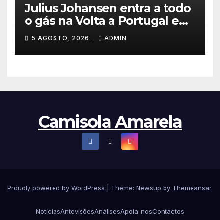
Julius Johansen entra a todo
o gás na Volta a Portugal e
lidera dobradinha da UAE
5 AGOSTO, 2026
ADMIN
Team Emirates em Lisboa
Camisola Amarela
Proudly powered by WordPress
|
Theme: Newsup by
Themeansar
.
Notícias
Antevisões
Análises
Apoia-nos
Contactos