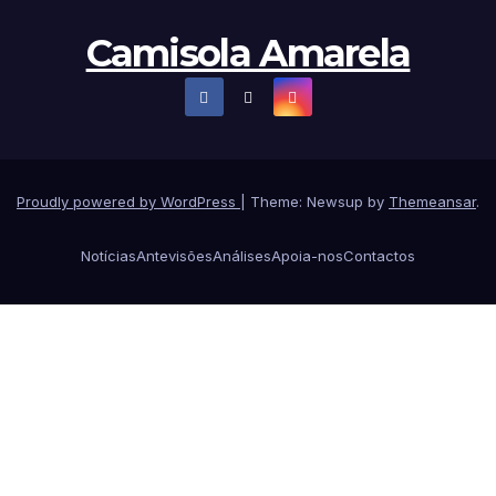
Camisola Amarela
Proudly powered by WordPress
|
Theme: Newsup by
Themeansar
.
Notícias
Antevisões
Análises
Apoia-nos
Contactos