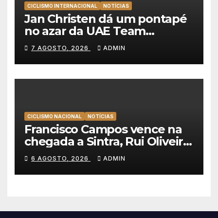
CICLISMO INTERNACIONAL
NOTÍCIAS
Jan Christen dá um pontapé
no azar da UAE Team
Emirates e vence na Volta a
7 AGOSTO, 2026
ADMIN
Polónia
CICLISMO NACIONAL
NOTÍCIAS
Francisco Campos vence na
chegada a Sintra, Rui Oliveira
veste de amarelo na Volta a
6 AGOSTO, 2026
ADMIN
Portugal