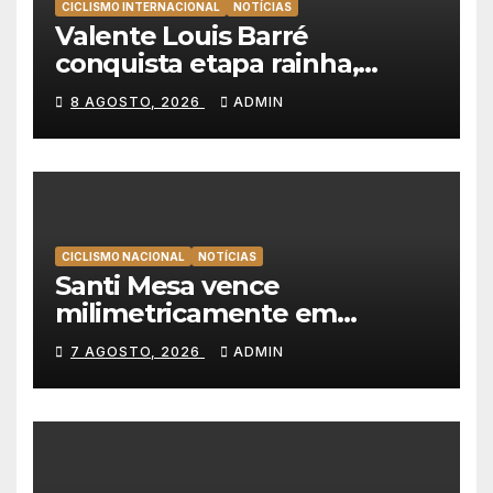
CICLISMO INTERNACIONAL
NOTÍCIAS
Valente Louis Barré
conquista etapa rainha,
Christian Scaroni é o novo
8 AGOSTO, 2026
ADMIN
líder da Volta a Polónia
CICLISMO NACIONAL
NOTÍCIAS
Santi Mesa vence
milimetricamente em
Albufeira, Rui Oliveira
7 AGOSTO, 2026
ADMIN
mantém a amarela da Volta a
Portugal