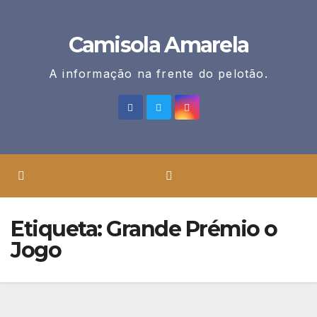
Skip
to
Camisola Amarela
content
A informação na frente do pelotão.
Etiqueta:
Grande Prémio o
Jogo