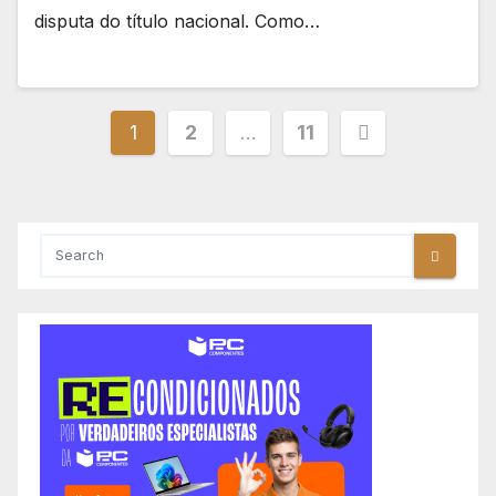
disputa do título nacional. Como…
Paginação
1
2
…
11
dos
conteúdos