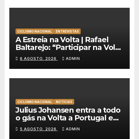
CICLISMO NACIONAL
ENTREVISTAS
A Estreia na Volta | Rafael
Baltarejo: “Participar na Volta
a Portugal é o sonho de
6 AGOSTO, 2026
ADMIN
qualquer ciclista”
CICLISMO NACIONAL
NOTÍCIAS
Julius Johansen entra a todo
o gás na Volta a Portugal e
lidera dobradinha da UAE
5 AGOSTO, 2026
ADMIN
Team Emirates em Lisboa