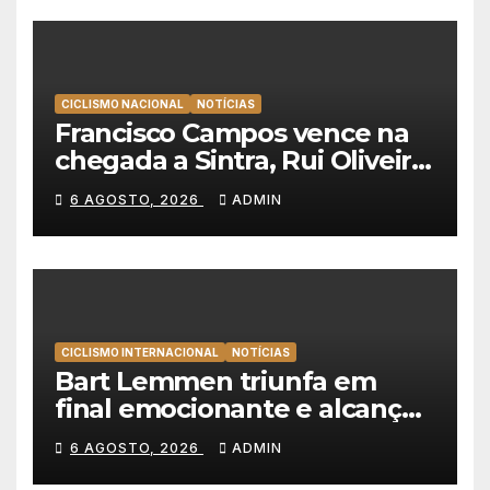
CICLISMO NACIONAL
NOTÍCIAS
Francisco Campos vence na
chegada a Sintra, Rui Oliveira
veste de amarelo na Volta a
6 AGOSTO, 2026
ADMIN
Portugal
CICLISMO INTERNACIONAL
NOTÍCIAS
Bart Lemmen triunfa em
final emocionante e alcança
a primeira vitória da carreira
6 AGOSTO, 2026
ADMIN
na Volta à Polónia