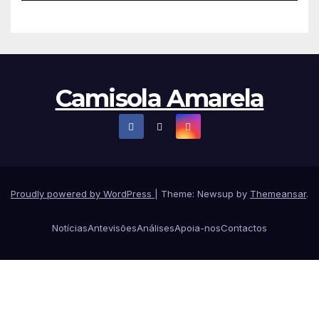
Camisola Amarela
Proudly powered by WordPress
|
Theme: Newsup by
Themeansar
.
Notícias
Antevisões
Análises
Apoia-nos
Contactos