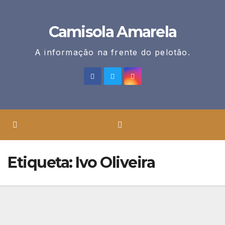
Skip
to
Camisola Amarela
content
A informação na frente do pelotão.
Etiqueta:
Ivo Oliveira