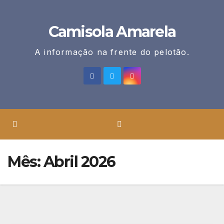
Skip
to
Camisola Amarela
content
A informação na frente do pelotão.
Mês:
Abril 2026