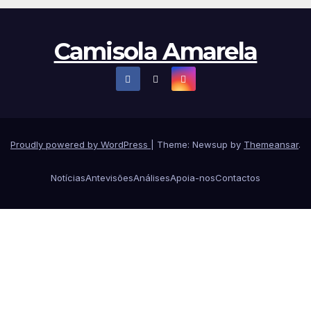
Camisola Amarela
Proudly powered by WordPress
|
Theme: Newsup by
Themeansar
.
Notícias
Antevisões
Análises
Apoia-nos
Contactos