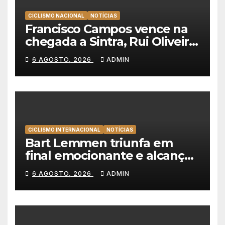
CICLISMO NACIONAL
NOTÍCIAS
Francisco Campos vence na
chegada a Sintra, Rui Oliveira
veste de amarelo na Volta a
6 AGOSTO, 2026
ADMIN
Portugal
CICLISMO INTERNACIONAL
NOTÍCIAS
Bart Lemmen triunfa em
final emocionante e alcança
a primeira vitória da carreira
6 AGOSTO, 2026
ADMIN
na Volta à Polónia