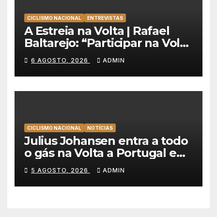
CICLISMO NACIONAL
ENTREVISTAS
A Estreia na Volta | Rafael
Baltarejo: “Participar na Volta
a Portugal é o sonho de
6 AGOSTO, 2026
ADMIN
qualquer ciclista”
CICLISMO NACIONAL
NOTÍCIAS
Julius Johansen entra a todo
o gás na Volta a Portugal e
lidera dobradinha da UAE
5 AGOSTO, 2026
ADMIN
Team Emirates em Lisboa