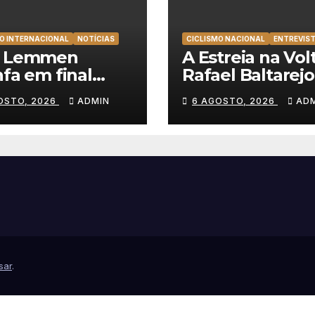
O INTERNACIONAL
NOTÍCIAS
CICLISMO NACIONAL
ENTREVIS
t Lemmen
A Estreia na Volt
nfa em final
Rafael Baltarejo
cionante e
“Participar na V
OSTO, 2026
ADMIN
6 AGOSTO, 2026
AD
nça a primeira
a Portugal é o
ria da carreira na
sonho de qualq
a à Polónia
ciclista”
sar
.