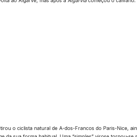
Volta ao Algarve, mas após a
Algarvia
começou o calvário.
rou o ciclista natural de A-dos-Francos do Paris-Nice, ai
e da sua forma habitual. Uma “simples” virose tornou-se 