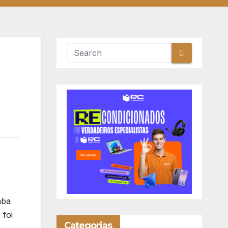
aba
 foi
Categorias