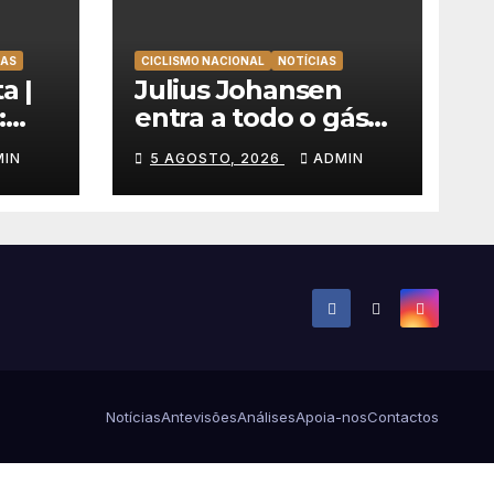
TAS
CICLISMO NACIONAL
NOTÍCIAS
a |
Julius Johansen
:
entra a todo o gás
olta
na Volta a Portugal
MIN
5 AGOSTO, 2026
ADMIN
e lidera dobradinha
uer
da UAE Team
Emirates em Lisboa
Notícias
Antevisões
Análises
Apoia-nos
Contactos