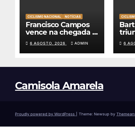
CICLISMO NACIONAL
NOTÍCIAS
CICLISM
Francisco Campos
Bar
vence na chegada a
triu
Sintra, Rui Oliveira
emo
6 AGOSTO, 2026
ADMIN
6 AG
veste de amarelo na
alca
Volta a Portugal
vitó
Volt
Camisola Amarela
Proudly powered by WordPress
|
Theme: Newsup by
Themean