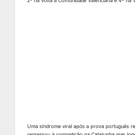
2º na Volta à Comunidade Valenciana e 4º na 
Uma síndrome viral após a prova português reti
regressou à competição na Catalunha mas long