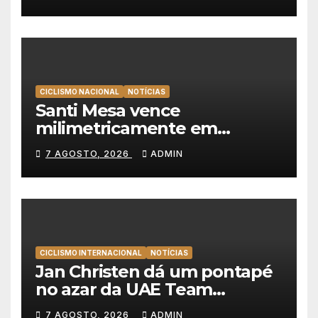
líder da Volta a Polónia
CICLISMO NACIONAL
NOTÍCIAS
Santi Mesa vence
milimetricamente em
Albufeira, Rui Oliveira
7 AGOSTO, 2026
ADMIN
mantém a amarela da Volta a
Portugal
CICLISMO INTERNACIONAL
NOTÍCIAS
Jan Christen dá um pontapé
no azar da UAE Team
Emirates e vence na Volta a
7 AGOSTO, 2026
ADMIN