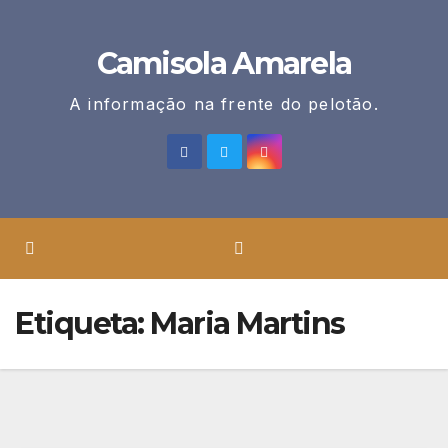
Skip
to
Camisola Amarela
content
A informação na frente do pelotão.
Etiqueta:
Maria Martins