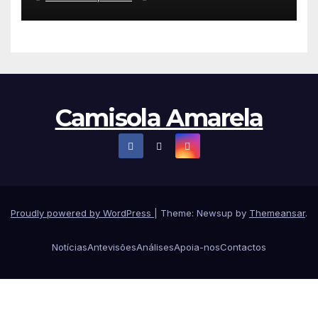
Polónia
Camisola Amarela
Proudly powered by WordPress
|
Theme: Newsup by
Themeansar
.
Notícias
Antevisões
Análises
Apoia-nos
Contactos