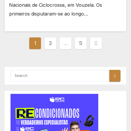
Nacionais de Ciclocrosse, em Vouzela. Os
primeiros disputaram-se ao longo…
Paginação
1
2
…
5
dos
conteúdos