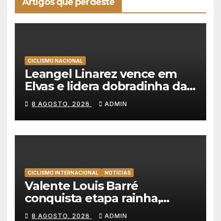
Artigos que perdeste
CICLISMO NACIONAL
Leangel Linarez vence em
Elvas e lidera dobradinha da
Tavfer-Ovos Matinados-
8 AGOSTO, 2026
ADMIN
Mortágua
CICLISMO INTERNACIONAL
NOTÍCIAS
Valente Louis Barré
conquista etapa rainha,
Christian Scaroni é o novo
8 AGOSTO, 2026
ADMIN