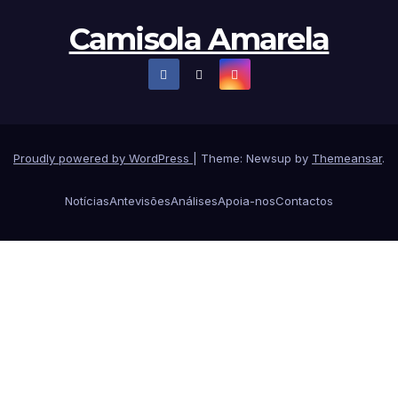
Camisola Amarela
Proudly powered by WordPress
|
Theme: Newsup by
Themeansar
.
Notícias
Antevisões
Análises
Apoia-nos
Contactos