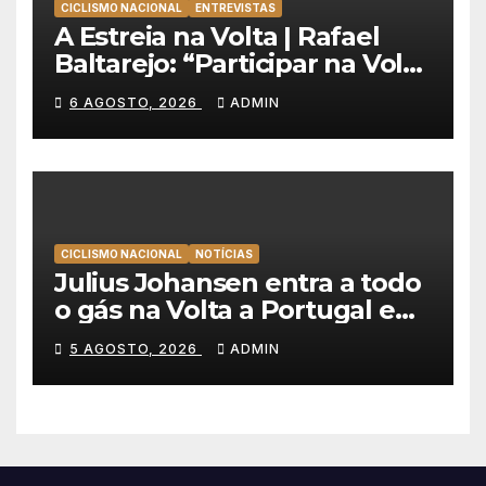
CICLISMO NACIONAL
ENTREVISTAS
A Estreia na Volta | Rafael
Baltarejo: “Participar na Volta
a Portugal é o sonho de
6 AGOSTO, 2026
ADMIN
qualquer ciclista”
CICLISMO NACIONAL
NOTÍCIAS
Julius Johansen entra a todo
o gás na Volta a Portugal e
lidera dobradinha da UAE
5 AGOSTO, 2026
ADMIN
Team Emirates em Lisboa