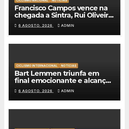
CICLISMO NACIONAL
NOTÍCIAS
Francisco Campos vence na
chegada a Sintra, Rui Oliveira
veste de amarelo na Volta a
6 AGOSTO, 2026
ADMIN
Portugal
CICLISMO INTERNACIONAL
NOTÍCIAS
Bart Lemmen triunfa em
final emocionante e alcança
a primeira vitória da carreira
6 AGOSTO, 2026
ADMIN
na Volta à Polónia