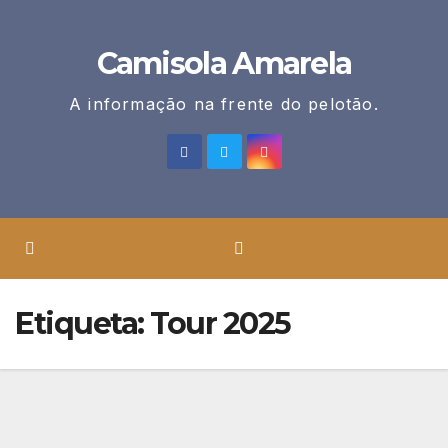
Skip
to
Camisola Amarela
content
A informação na frente do pelotão.
Etiqueta:
Tour 2025