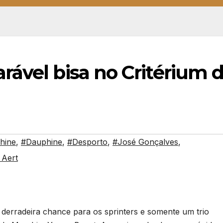
rável bisa no Critérium 
hine
,
#Dauphine
,
#Desporto
,
#José Gonçalves
,
 Aert
 derradeira chance para os sprinters e somente um trio