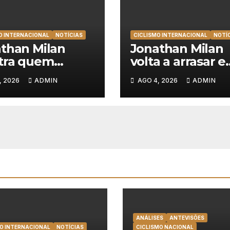
O INTERNACIONAL
NOTÍCIAS
CICLISMO INTERNACIONAL
NOTÍ
than Milan
Jonathan Milan
tra quem
volta a arrasar e
a e soma a 3ª
mete a segunda
, 2026
ADMIN
AGO 4, 2026
ADMIN
ria consecutiva
Volta a Polónia 
olta a Polónia
ANÁLISES
ANTEVISÕES
O INTERNACIONAL
NOTÍCIAS
CICLISMO NACIONAL