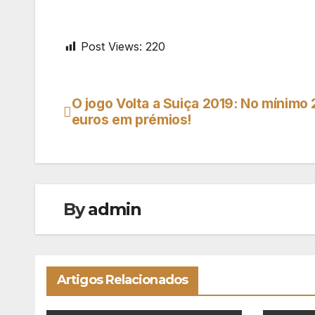
Post Views:
220
O jogo Volta a Suiça 2019: No mínimo
Navegação
euros em prémios!
de
artigos
By
admin
Artigos Relacionados