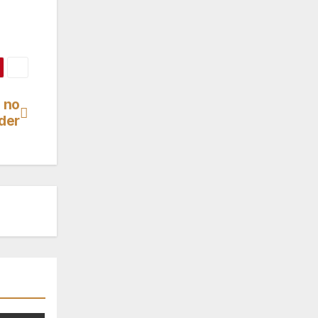
 no
der