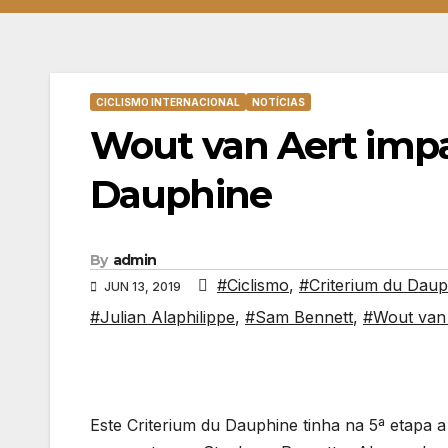
CICLISMO INTERNACIONAL
NOTÍCIAS
Wout van Aert impa
Dauphine
By
admin
#Ciclismo
,
#Criterium du Daup
JUN 13, 2019
#Julian Alaphilippe
,
#Sam Bennett
,
#Wout van
Este Criterium du Dauphine tinha na 5ª etapa a