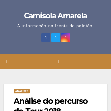
Skip
to
Camisola Amarela
content
A informação na frente do pelotão.
ANÁLISES
Análise do percurso