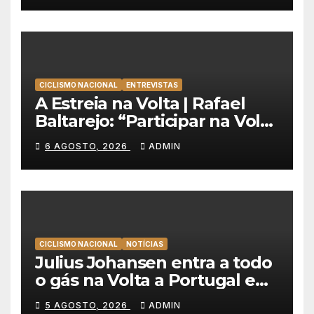
CICLISMO NACIONAL
ENTREVISTAS
A Estreia na Volta | Rafael
Baltarejo: “Participar na Volta
a Portugal é o sonho de
6 AGOSTO, 2026
ADMIN
qualquer ciclista”
CICLISMO NACIONAL
NOTÍCIAS
Julius Johansen entra a todo
o gás na Volta a Portugal e
lidera dobradinha da UAE
5 AGOSTO, 2026
ADMIN