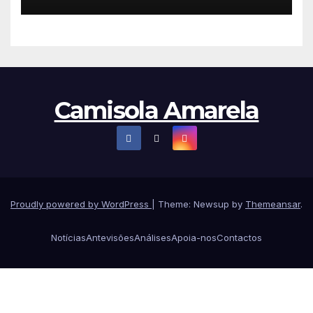
Team Emirates em Lisboa
Camisola Amarela
Proudly powered by WordPress
|
Theme: Newsup by
Themeansar
.
Notícias
Antevisões
Análises
Apoia-nos
Contactos