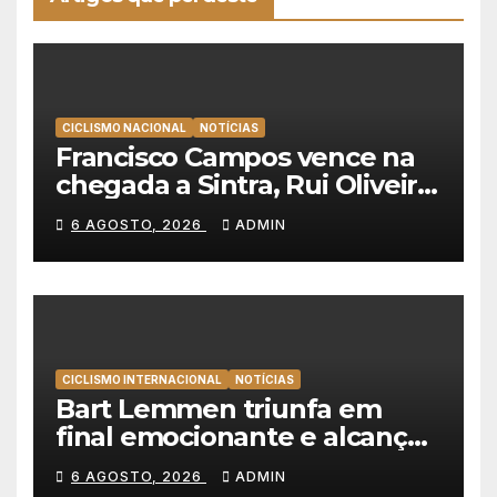
CICLISMO NACIONAL
NOTÍCIAS
Francisco Campos vence na
chegada a Sintra, Rui Oliveira
veste de amarelo na Volta a
6 AGOSTO, 2026
ADMIN
Portugal
CICLISMO INTERNACIONAL
NOTÍCIAS
Bart Lemmen triunfa em
final emocionante e alcança
a primeira vitória da carreira
6 AGOSTO, 2026
ADMIN
na Volta à Polónia