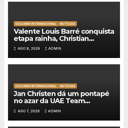
CICLISMO INTERNACIONAL
NOTÍCIAS
Valente Louis Barré conquista
etapa rainha, Christian
Scaroni é o novo líder da
AGO 8, 2026
ADMIN
Volta a Polónia
CICLISMO INTERNACIONAL
NOTÍCIAS
Jan Christen dá um pontapé
no azar da UAE Team
Emirates e vence na Volta a
AGO 7, 2026
ADMIN
Polónia