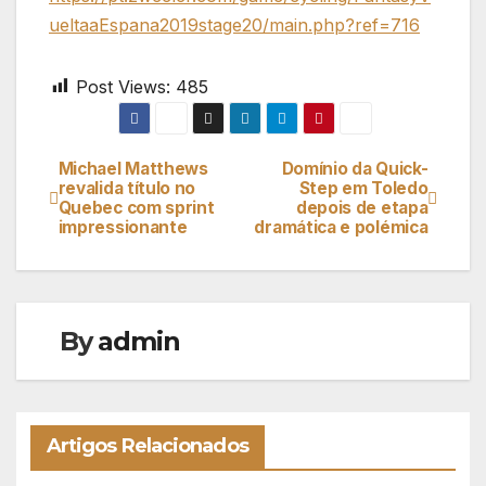
ueltaaEspana2019stage20/main.php?ref=716
Post Views:
485
Michael Matthews
Domínio da Quick-
Navegação
revalida título no
Step em Toledo
Quebec com sprint
depois de etapa
de
impressionante
dramática e polémica
artigos
By
admin
Artigos Relacionados