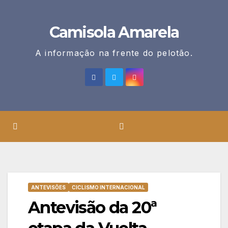
Skip
to
Camisola Amarela
content
A informação na frente do pelotão.
ANTEVISÕES
CICLISMO INTERNACIONAL
Antevisão da 20ª