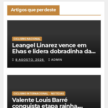
Artigos que perdeste
CICLISMO NACIONAL
Leangel Linarez vence em
Elvas e lidera dobradinha da
Tavfer-Ovos Matinados-
8 AGOSTO, 2026
ADMIN
Mortágua
CICLISMO INTERNACIONAL
NOTÍCIAS
Valente Louis Barré
conquista etapa rainha,