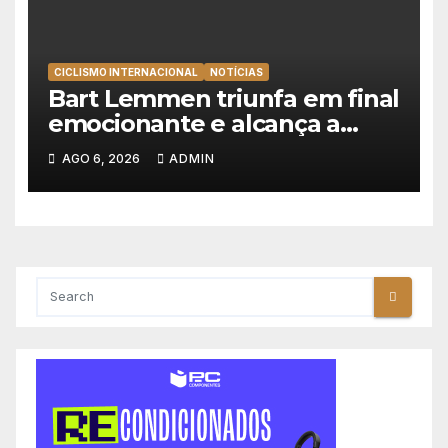
CICLISMO INTERNACIONAL
NOTÍCIAS
Bart Lemmen triunfa em final
emocionante e alcança a
primeira vitória da carreira na
AGO 6, 2026
ADMIN
Volta à Polónia