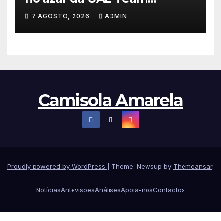
Emirates e vence na Volta a
7 AGOSTO, 2026
ADMIN
Polónia
Camisola Amarela
Proudly powered by WordPress
|
Theme: Newsup by
Themeansar
.
Notícias
Antevisões
Análises
Apoia-nos
Contactos