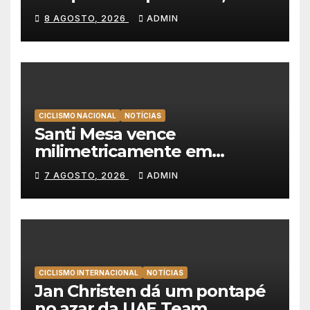
Christian Scaroni é o novo
8 AGOSTO, 2026
ADMIN
líder da Volta a Polónia
CICLISMO NACIONAL
NOTÍCIAS
Santi Mesa vence
milimetricamente em
Albufeira, Rui Oliveira
7 AGOSTO, 2026
ADMIN
mantém a amarela da Volta a
Portugal
CICLISMO INTERNACIONAL
NOTÍCIAS
Jan Christen dá um pontapé
no azar da UAE Team