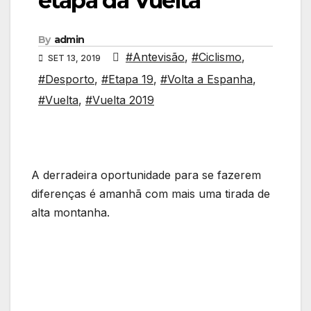
etapa da Vuelta
By
admin
#Antevisão
,
#Ciclismo
,
SET 13, 2019
#Desporto
,
#Etapa 19
,
#Volta a Espanha
,
#Vuelta
,
#Vuelta 2019
A derradeira oportunidade para se fazerem
diferenças é amanhã com mais uma tirada de
alta montanha.