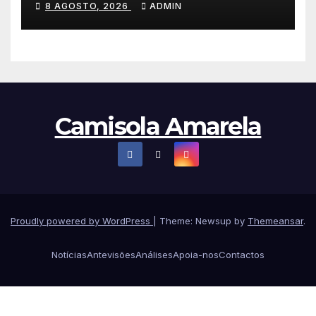
8 AGOSTO, 2026
ADMIN
líder da Volta a Polónia
Camisola Amarela
Proudly powered by WordPress
|
Theme: Newsup by
Themeansar
.
Notícias
Antevisões
Análises
Apoia-nos
Contactos