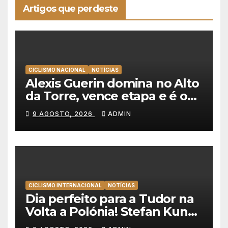
Artigos que perdeste
CICLISMO NACIONAL
NOTÍCIAS
Alexis Guerin domina no Alto
da Torre, vence etapa e é o
novo líder da Volta a
9 AGOSTO, 2026
ADMIN
Portugal 2026!
CICLISMO INTERNACIONAL
NOTÍCIAS
Dia perfeito para a Tudor na
Volta a Polónia! Stefan Kung
vence contra-relógio e Marco