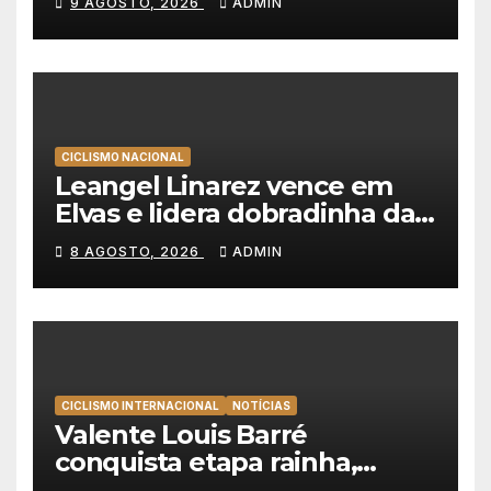
9 AGOSTO, 2026
ADMIN
Brenner revira geral a seu
favor
CICLISMO NACIONAL
Leangel Linarez vence em
Elvas e lidera dobradinha da
Tavfer-Ovos Matinados-
8 AGOSTO, 2026
ADMIN
Mortágua
CICLISMO INTERNACIONAL
NOTÍCIAS
Valente Louis Barré
conquista etapa rainha,
Christian Scaroni é o novo