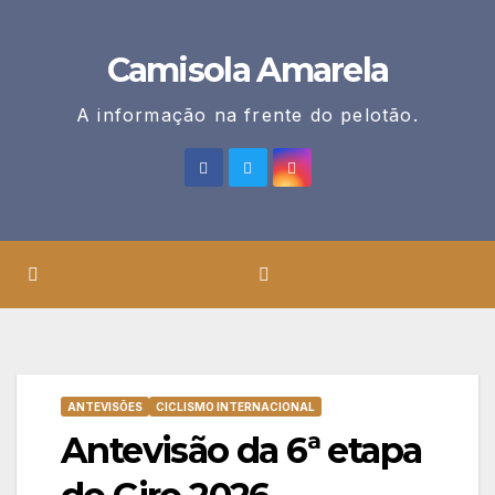
Skip
to
Camisola Amarela
content
A informação na frente do pelotão.
ANTEVISÕES
CICLISMO INTERNACIONAL
Antevisão da 6ª etapa