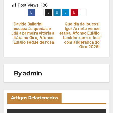
Post Views:
188
Davide Ballerini
Que dia de loucos!
Navegação
escapa às quedas e
Igor Arrieta vence
dá a primeira vitória à
etapa, Afonso Eulálio
de
Itália no Giro, Afonso
também sorri e fica
Eulálio segue de rosa
com a liderança do
artigos
Giro 2026!
By
admin
Artigos Relacionados