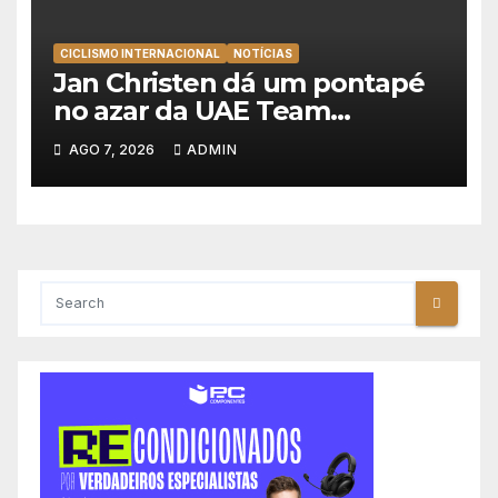
CICLISMO INTERNACIONAL
NOTÍCIAS
Jan Christen dá um pontapé
no azar da UAE Team
Emirates e vence na Volta a
AGO 7, 2026
ADMIN
Polónia