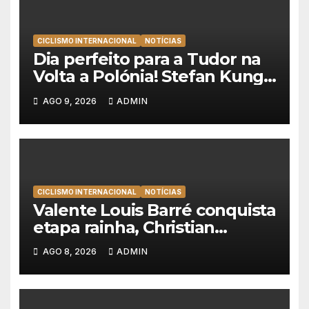
CICLISMO INTERNACIONAL
NOTÍCIAS
Dia perfeito para a Tudor na
Volta a Polónia! Stefan Kung
vence contra-relógio e Marco
AGO 9, 2026
ADMIN
Brenner revira geral a seu
favor
CICLISMO INTERNACIONAL
NOTÍCIAS
Valente Louis Barré conquista
etapa rainha, Christian
Scaroni é o novo líder da
AGO 8, 2026
ADMIN
Volta a Polónia